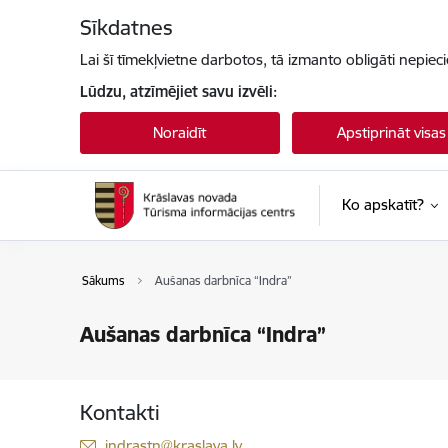
Pāriet uz lapas saturu
Sīkdatnes
Lai šī tīmekļvietne darbotos, tā izmanto obligāti nepiec
Lūdzu, atzīmējiet savu izvēli:
Noraidīt
Apstiprināt visas
Ko apskatīt?
Sākums
Aušanas darbnīca “Indra”
Aušanas darbnīca “Indra”
Kontakti
E-pasts:
indrastn@kraslava.lv