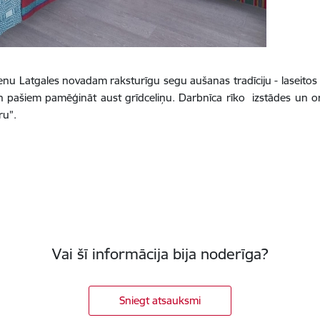
nu Latgales novadam raksturīgu segu aušanas tradīciju - laseitos 
 un pašiem pamēģināt aust grīdceliņu. Darbnīca rīko izstādes un o
ru”.
Vai šī informācija bija noderīga?
Sniegt atsauksmi