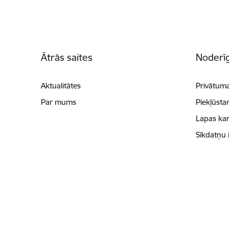
Kājene
Ātrās saites
Noderīg
Aktualitātes
Privātuma
Par mums
Piekļūsta
Lapas kar
Sīkdatņu 