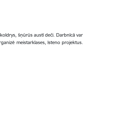
koldrys, šņūrūs austī deči. Darbnīcā var
rganizē meistarklases, īsteno projektus.