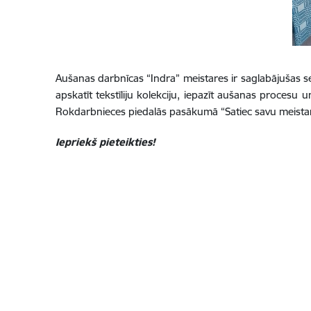
Aušanas darbnīcas “Indra” meistares ir saglabājušas se
apskatīt tekstīliju kolekciju, iepazīt aušanas procesu
Rokdarbnieces piedalās pasākumā “Satiec savu meista
Iepriekš pieteikties!