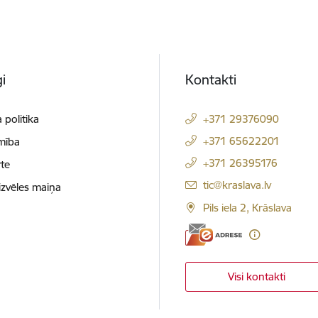
i
Kontakti
 politika
+371 29376090
+371 65622201
mība
+371 26395176
te
E-pasts:
tic@kraslava.lv
izvēles maiņa
Pils iela 2, Krāslava
Visi kontakti