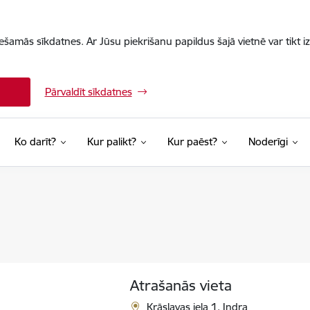
iešamās sīkdatnes. Ar Jūsu piekrišanu papildus šajā vietnē var tikt i
Pārvaldīt sīkdatnes
Ko darīt?
Kur palikt?
Kur paēst?
Noderīgi
Atrašanās vieta
Krāslavas iela 1, Indra