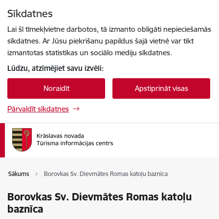
Pāriet uz lapas saturu
Sīkdatnes
Spied
lai meklētu
Enter
Lai šī tīmekļvietne darbotos, tā izmanto obligāti nepieciešamās
sīkdatnes. Ar Jūsu piekrišanu papildus šajā vietnē var tikt
izmantotas statistikas un sociālo mediju sīkdatnes.
Lūdzu, atzīmējiet savu izvēli:
Noraidīt
Apstiprināt visas
Pārvaldīt sīkdatnes
Sākums
Borovkas Sv. Dievmātes Romas katoļu baznīca
Borovkas Sv. Dievmātes Romas katoļu
baznīca