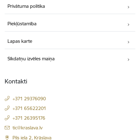
Privātuma politika
Piekļūstamība
Lapas karte
Sīkdatņu izvēles maiņa
Kontakti
+371 29376090
+371 65622201
+371 26395176
E-pasts:
tic@kraslava.lv
Pils iela 2, Krāslava