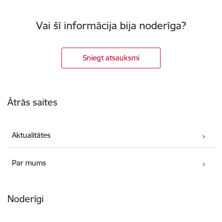
Vai šī informācija bija noderīga?
Sniegt atsauksmi
Kājene
Ātrās saites
Aktualitātes
Par mums
Noderīgi