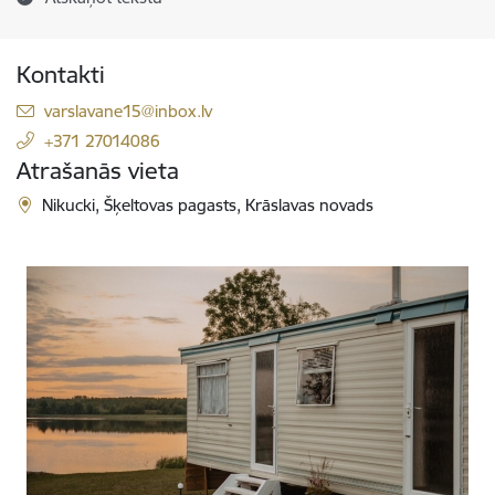
Kontakti
E-pasts:
varslavane15@inbox.lv
+371 27014086
Atrašanās vieta
Nikucki, Šķeltovas pagasts, Krāslavas novads