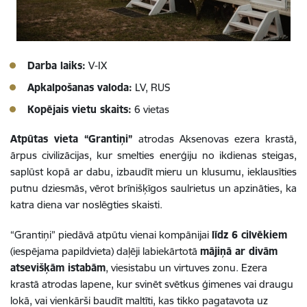
Darba laiks:
V-IX
Apkalpošanas valoda:
LV, RUS
Kopējais vietu skaits:
6 vietas
Atpūtas vieta “Grantiņi”
atrodas Aksenovas ezera krastā,
ārpus civilizācijas, kur smelties enerģiju no ikdienas steigas,
saplūst kopā ar dabu, izbaudīt mieru un klusumu, ieklausīties
putnu dziesmās, vērot brīnišķīgos saulrietus un apzināties, ka
katra diena var noslēgties skaisti.
“Grantiņi” piedāvā atpūtu vienai kompānijai
līdz 6 cilvēkiem
(iespējama papildvieta) daļēji labiekārtotā
mājiņā ar divām
atsevišķām istabām
, viesistabu un virtuves zonu. Ezera
krastā atrodas lapene, kur svinēt svētkus ģimenes vai draugu
lokā, vai vienkārši baudīt maltīti, kas tikko pagatavota uz