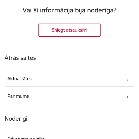
Vai šī informācija bija noderīga?
Sniegt atsauksmi
Kājene
Ātrās saites
Aktualitātes
Par mums
Noderīgi