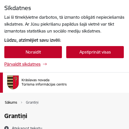
Pāriet uz lapas saturu
Sīkdatnes
Spied
lai meklētu
Enter
Lai šī tīmekļvietne darbotos, tā izmanto obligāti nepieciešamās
sīkdatnes. Ar Jūsu piekrišanu papildus šajā vietnē var tikt
izmantotas statistikas un sociālo mediju sīkdatnes.
Lūdzu, atzīmējiet savu izvēli:
Noraidīt
Apstiprināt visas
Pārvaldīt sīkdatnes
Sākums
Grantiņi
Grantiņi
Atskaņot tekstu