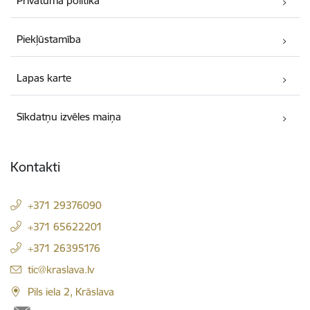
Privātuma politika
Piekļūstamība
Lapas karte
Sīkdatņu izvēles maiņa
Kontakti
+371 29376090
+371 65622201
+371 26395176
E-pasts:
tic@kraslava.lv
Pils iela 2, Krāslava