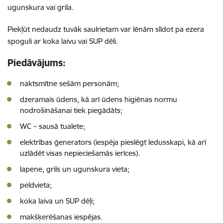
ugunskura vai grila.
Piekļūt nedaudz tuvāk saulrietam var lēnām slīdot pa ezera
spoguli ar koka laivu vai SUP dēli.
Piedāvājums:
naktsmītne sešām personām;
dzeramais ūdens, kā arī ūdens higiēnas normu
nodrošināšanai tiek piegādāts;
WC – sausā tualete;
elektrības ģenerators (iespēja pieslēgt ledusskapi, kā arī
uzlādēt visas nepieciešamās ierīces).
lapene, grils un ugunskura vieta;
peldvieta;
koka laiva un SUP dēļi;
makšķerēšanas iespējas.