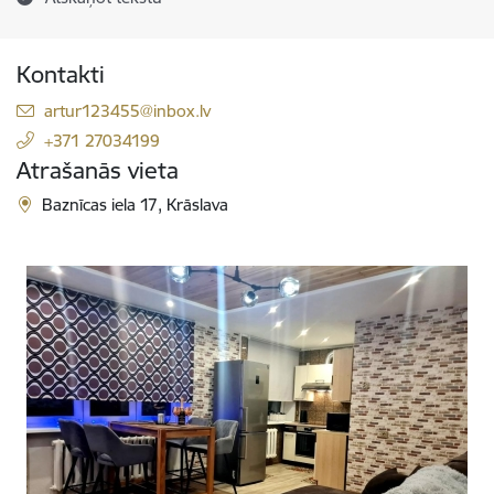
Kontakti
E-pasts:
artur123455@inbox.lv
+371 27034199
Atrašanās vieta
Baznīcas iela 17, Krāslava