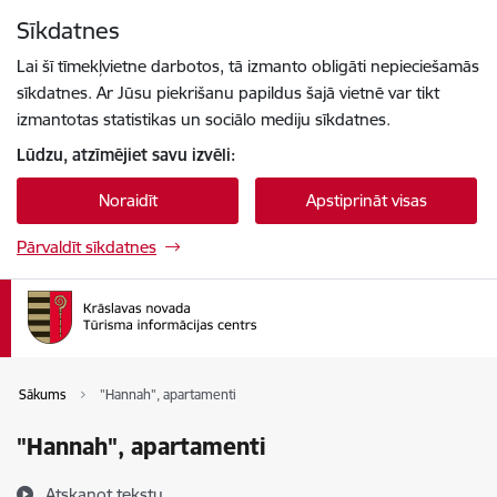
Pāriet uz lapas saturu
Sīkdatnes
Spied
lai meklētu
Enter
Lai šī tīmekļvietne darbotos, tā izmanto obligāti nepieciešamās
sīkdatnes. Ar Jūsu piekrišanu papildus šajā vietnē var tikt
izmantotas statistikas un sociālo mediju sīkdatnes.
Lūdzu, atzīmējiet savu izvēli:
Noraidīt
Apstiprināt visas
Pārvaldīt sīkdatnes
Sākums
"Hannah", apartamenti
"Hannah", apartamenti
Atskaņot tekstu