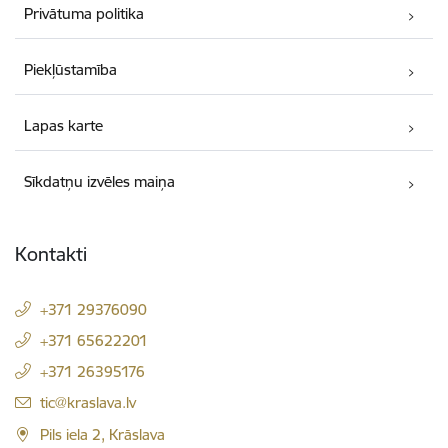
Privātuma politika
Piekļūstamība
Lapas karte
Sīkdatņu izvēles maiņa
Kontakti
+371 29376090
+371 65622201
+371 26395176
E-pasts:
tic@kraslava.lv
Pils iela 2, Krāslava