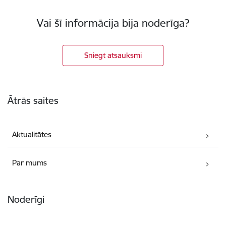
Vai šī informācija bija noderīga?
Sniegt atsauksmi
Kājene
Ātrās saites
Aktualitātes
Par mums
Noderīgi