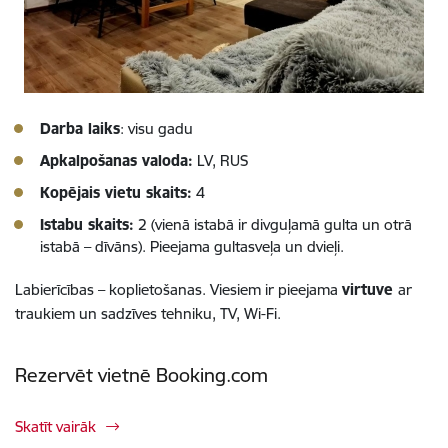
Darba laiks
: visu gadu
Apkalpošanas valoda:
LV, RUS
Kopējais vietu skaits:
4
Istabu skaits:
2 (vienā istabā ir divguļamā gulta un otrā
istabā – dīvāns). Pieejama gultasveļa un dvieļi.
Labierīcības – koplietošanas. Viesiem ir pieejama
virtuve
ar
traukiem un sadzīves tehniku, TV, Wi-Fi.
Rezervēt vietnē Booking.com
Skatīt vairāk