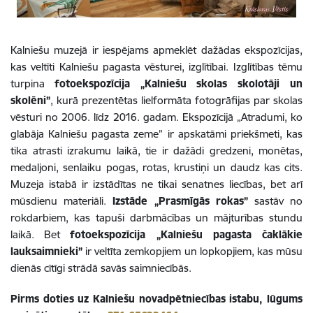
Kalniešu muzejā ir iespējams apmeklēt dažādas ekspozīcijas,
kas veltīti Kalniešu pagasta vēsturei, izglītībai. Izglītības tēmu
turpina
fotoekspozīcija „Kalniešu skolas skolotāji un
skolēni”
, kurā prezentētas lielformāta fotogrāfijas par skolas
vēsturi no 2006. līdz 2016. gadam. Ekspozīcijā „Atradumi, ko
glabāja Kalniešu pagasta zeme” ir apskatāmi priekšmeti, kas
tika atrasti izrakumu laikā, tie ir dažādi gredzeni, monētas,
medaljoni, senlaiku pogas, rotas, krustiņi un daudz kas cits.
Muzeja istabā ir izstādītas ne tikai senatnes liecības, bet arī
mūsdienu materiāli.
Izstāde „Prasmīgās rokas”
sastāv no
rokdarbiem, kas tapuši darbmācības un mājturības stundu
laikā. Bet
fotoekspozīcija „Kalniešu pagasta čaklākie
lauksaimnieki”
ir veltīta zemkopjiem un lopkopjiem, kas mūsu
dienās cītīgi strādā savās saimniecībās.
Pirms doties uz Kalniešu novadpētniecības istabu, lūgums