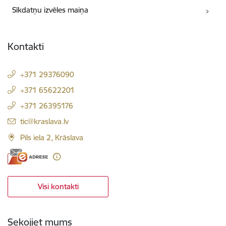
Sīkdatņu izvēles maiņa
Kontakti
+371 29376090
+371 65622201
+371 26395176
E-pasts:
tic@kraslava.lv
Pils iela 2, Krāslava
Visi kontakti
Sekojiet mums