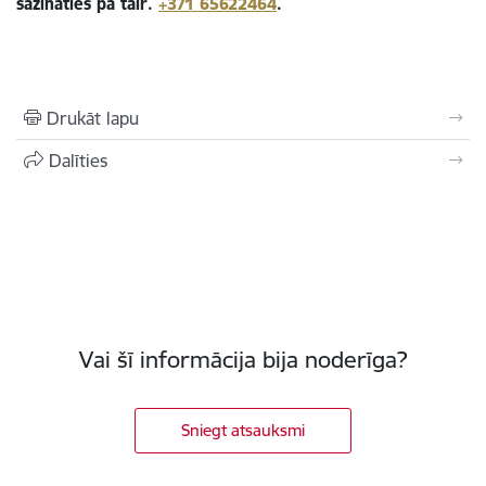
sazināties pa tālr.
+371 65622464
.
Drukāt lapu
Dalīties
Vai šī informācija bija noderīga?
Sniegt atsauksmi