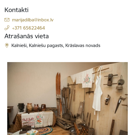
Kontakti
E-pasts:
marijadilba@inbox.lv
+371 65622464
Atrašanās vieta
Kalnieši, Kalniešu pagasts, Krāslavas novads