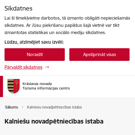
Pāriet uz lapas saturu
Sīkdatnes
Spied
lai meklētu
Enter
Lai šī tīmekļvietne darbotos, tā izmanto obligāti nepieciešamās
sīkdatnes. Ar Jūsu piekrišanu papildus šajā vietnē var tikt
izmantotas statistikas un sociālo mediju sīkdatnes.
Lūdzu, atzīmējiet savu izvēli:
Noraidīt
Apstiprināt visas
Pārvaldīt sīkdatnes
Sākums
Kalniešu novadpētniecības istaba
Kalniešu novadpētniecības istaba