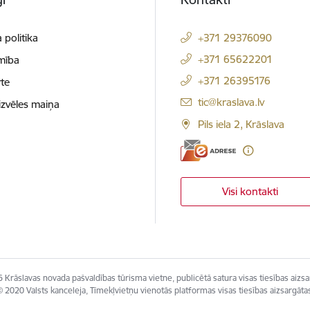
 politika
+371 29376090
+371 65622201
mība
+371 26395176
te
E-pasts:
tic@kraslava.lv
izvēles maiņa
Pils iela 2, Krāslava
Visi kontakti
 Krāslavas novada pašvaldības tūrisma vietne, publicētā satura visas tiesības aizsa
 2020 Valsts kanceleja, Tīmekļvietņu vienotās platformas visas tiesības aizsargāta