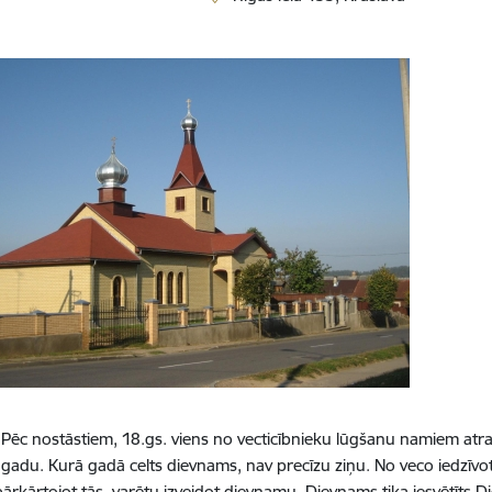
. Pēc nostāstiem, 18.gs. viens no vecticībnieku lūgšanu namiem atr
.gadu. Kurā gadā celts dievnams, nav precīzu ziņu. No veco iedzīvot
, pārkārtojot tās, varētu izveidot dievnamu. Dievnams tika iesvētī