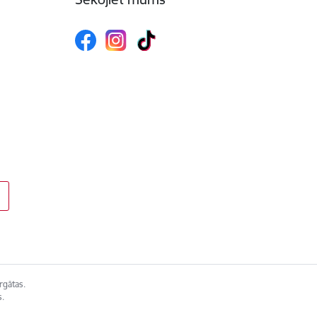
rgātas.
s.