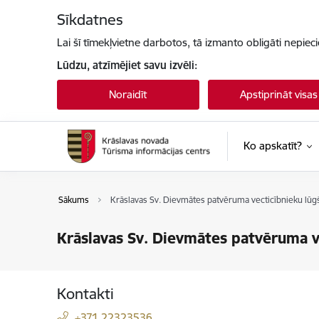
Pāriet uz lapas saturu
Sīkdatnes
Lai šī tīmekļvietne darbotos, tā izmanto obligāti nepiec
Lūdzu, atzīmējiet savu izvēli:
Noraidīt
Apstiprināt visas
Ko apskatīt?
Sākums
Krāslavas Sv. Dievmātes patvēruma vecticībnieku lū
Krāslavas Sv. Dievmātes patvēruma v
Kontakti
+371 22323536