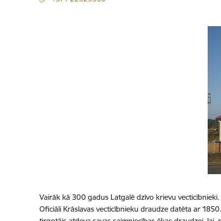
Vairāk kā 300 gadus Latgalē dzīvo krievu vecticībnieki
Oficiāli Krāslavas vecticībnieku draudze datēta ar 1850
tirgotājs atdeva savas saimniecības ēkas draudzei, lai