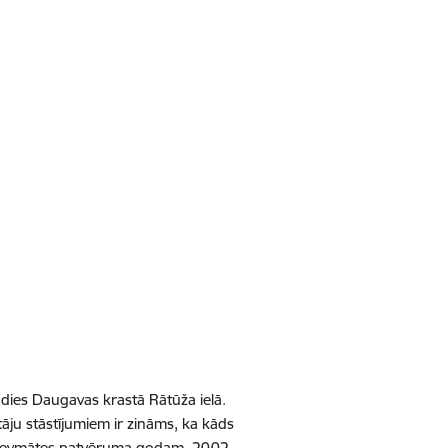
adies Daugavas krastā Rātūža ielā.
āju stāstījumiem ir zināms, ka kāds
ts Dievmātes patvēruma godam. 2002.