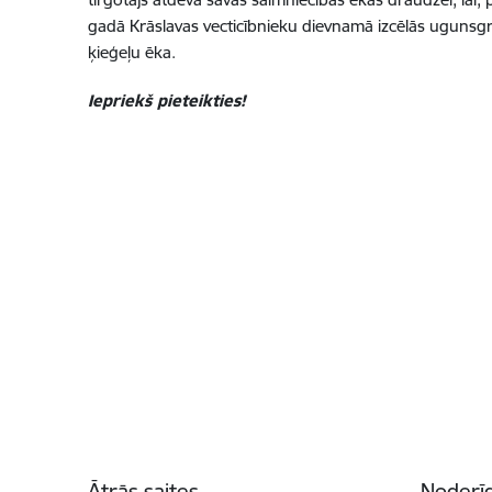
gadā Krāslavas vecticībnieku dievnamā izcēlās ugunsgrē
ķieģeļu ēka.
Iepriekš pieteikties!
Kājene
Ātrās saites
Noderīg