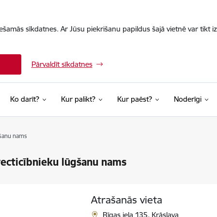
iešamās sīkdatnes. Ar Jūsu piekrišanu papildus šajā vietnē var tikt i
Pārvaldīt sīkdatnes
Ko darīt?
Kur palikt?
Kur paēst?
Noderīgi
gšanu nams
ecticībnieku lūgšanu nams
Atrašanās vieta
Rīgas iela 135, Krāslava