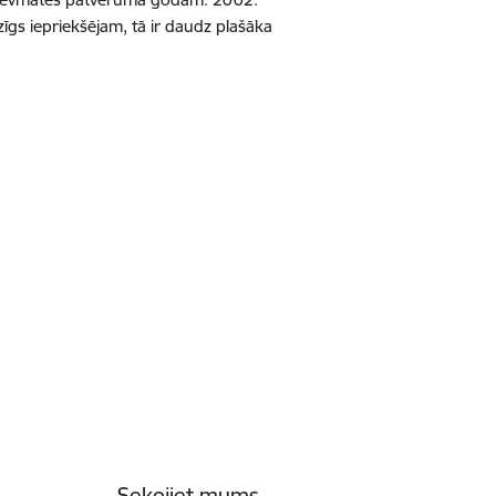
īgs iepriekšējam, tā ir daudz plašāka
Sekojiet mums