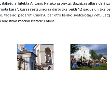
āliešu arhitekta Antonio Parako projekta. Baznīcas altāra daļā izvie
ta karā”, kuras restaurācijas darbi tika veikti 12 gadus un tika pab
īgo, tādējādi padarot Krāslavu par otro lielāko svētceļotāju vietu La
 augstākā mācību iestāde Latvijā.