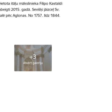
tota itāļu mākslinieka Filipo Kastaldi
eigti 2015. gadā. Sevišķi jāizceļ Sv.
tgalē pēc Aglonas. No 1757. līdz 1844.
+3
Atvērt galeriju