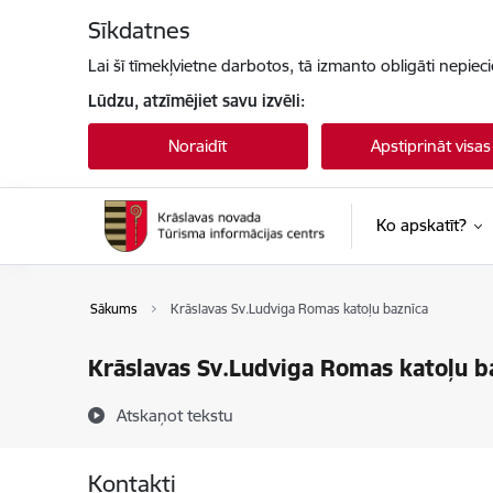
Pāriet uz lapas saturu
Sīkdatnes
Lai šī tīmekļvietne darbotos, tā izmanto obligāti nepiec
Lūdzu, atzīmējiet savu izvēli:
Noraidīt
Apstiprināt visas
Ko apskatīt?
Sākums
Krāslavas Sv.Ludviga Romas katoļu baznīca
Krāslavas Sv.Ludviga Romas katoļu b
Atskaņot tekstu
Kontakti