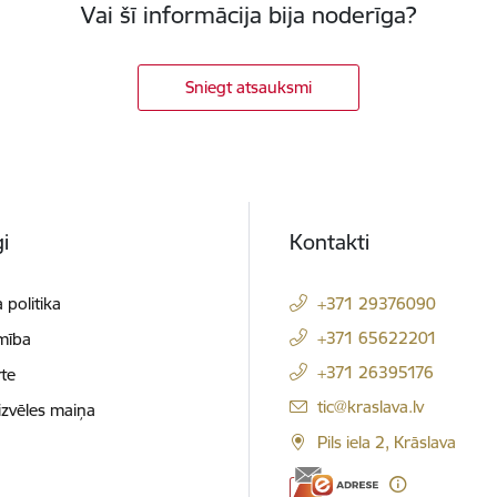
Vai šī informācija bija noderīga?
Sniegt atsauksmi
i
Kontakti
 politika
+371 29376090
+371 65622201
mība
+371 26395176
te
E-pasts:
tic@kraslava.lv
izvēles maiņa
Pils iela 2, Krāslava