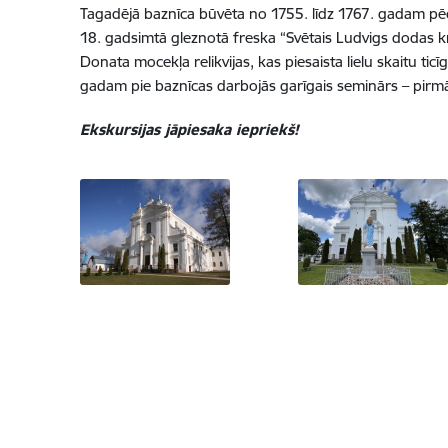
Tagadējā baznīca būvēta no 1755. līdz 1767. gadam pēc it
18. gadsimtā gleznotā freska “Svētais Ludvigs dodas krus
Donata mocekļa relikvijas, kas piesaista lielu skaitu tic
gadam pie baznīcas darbojās garīgais seminārs – pirmā
Ekskursijas jāpiesaka iepriekš!