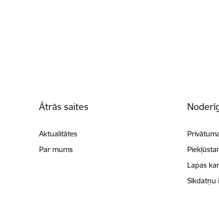
Kājene
Ātrās saites
Noderīg
Aktualitātes
Privātuma
Par mums
Piekļūsta
Lapas kar
Sīkdatņu 