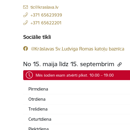
E-pasts:
tic@kraslava.lv
+371 65623939
+371 65622201
Sociālie tīkli
@Krāslavas Sv.Ludviga Romas katoļu baznīca
No 15. maija līdz 15. septembrim
Mēs šodien esam atvērti plkst. 10:00 – 19:00
Pirmdiena
Otrdiena
Trešdiena
Ceturtdiena
Piektdiena