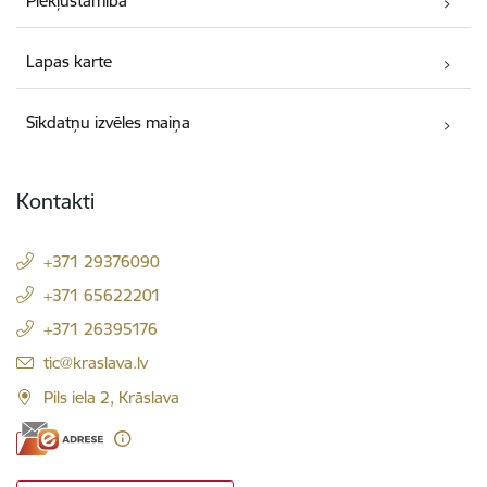
Piekļūstamība
Lapas karte
Sīkdatņu izvēles maiņa
Kontakti
+371 29376090
+371 65622201
+371 26395176
E-pasts:
tic@kraslava.lv
Pils iela 2, Krāslava