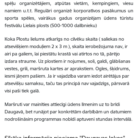
spēļu organizētājiem, atpūtas vietām, kempingiem, viesu
namiem u.t.t. Regulāri organizē korporatīvos pasākumus un
sporta spēles, vairākus gadus organizējam ūdens tūristu
festivālu Lielais plosts (500-1000 dalībnieku)
Koka Plostu lielums atkarīgs no cilvēku skaita ( saliekas no
atsevišķiem moduļiem 2 x 3 m ), skaita ierobežojuma nav, ir
airi pa galiem, lai piestātu krastā vai atirtos no tā, pārējo
izdara straume. Uz plostiem ir nojumes, soli, galdi, glābšanas
vestes, grili, maršruta kartes ar aprakstiem. Ogles, šķidrums,
iesmi jāņem pašiem. Ja ir vajadzība varam iedot airētājus par
atsevišķu samaksu, taču tas principā nav vajadzīgs, pārsvarā
visi paši tiek galā.
Maršruti var mainīties attiecīgi ūdens līmenim uz to brīdi
Daugavā, bet runājot par konkrētām darbībām un datumiem
nodrošināsim programmas nobīdi aptuveni stundas intervālā.
Sīkāka informācija pieejama "Daugavas lokos"