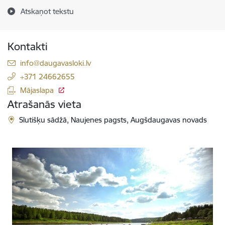
Atskaņot tekstu
Kontakti
E-pasts:
info@daugavasloki.lv
+371 24662655
Mājaslapa
Atrašanās vieta
Slutišķu sādžā, Naujenes pagsts, Augšdaugavas novads