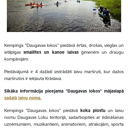
Kempings "Daugavas lokos" piedāvā ērtas, drošas, vieglas un
ietilpīgas
smailītes un kanoe laivas
ģimenēm un draugu
kompānijām.
Piedāvājumā ir 4 dažādi izstrādāti laivu maršruti, kur dažos
maršrutos ir iekļauta Krāslava.
Sīkāka informācija pieejama "Daugavas lokos" mājaslapā
sadaļā laivu noma.
Kempings "Daugavas lokos" piedāvā
koka plostu
un laivu
nomu Daugavas Loku teritorijā, sadarbojoties ar ēdināšanas
uzņēmumiem, muzikantiem, animatoriem, atrakcijām, sporta