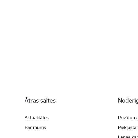
Kājene
Ātrās saites
Noderīg
Aktualitātes
Privātuma
Par mums
Piekļūsta
Lapas kar