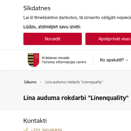
Pāriet uz lapas saturu
Sīkdatnes
Lai šī tīmekļvietne darbotos, tā izmanto obligāti nepiec
Lūdzu, atzīmējiet savu izvēli:
Noraidīt
Apstiprināt visas
Ko apskatīt?
Sākums
Lina auduma rokdarbi "Linenquality"
Lina auduma rokdarbi "Linenquality"
Kontakti
+371 26046819