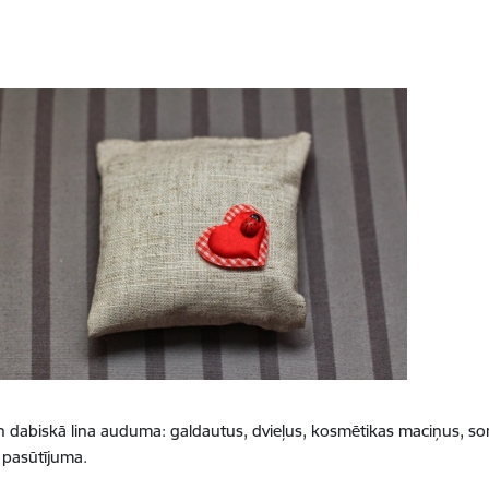
un dabiskā lina auduma: galdautus, dvieļus, kosmētikas maciņus, s
 pasūtījuma.