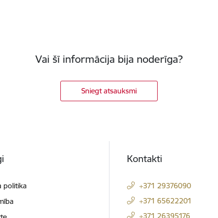
Vai šī informācija bija noderīga?
Sniegt atsauksmi
i
Kontakti
 politika
+371 29376090
+371 65622201
mība
+371 26395176
te