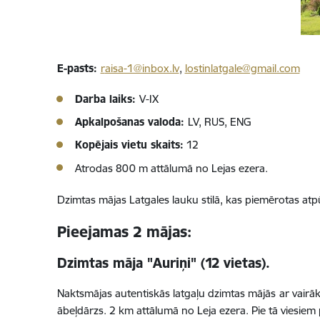
E-pasts:
r
aisa-1@inbox.lv
,
lostinlatgale@gmail.com
Darba laiks:
V-IX
Apkalpošanas valoda:
LV, RUS, ENG
Kopējais vietu skaits:
12
Atrodas 800 m attālumā no Lejas ezera.
Dzimtas mājas Latgales lauku stilā, kas piemērotas atp
Pieejamas 2 mājas:
Dzimtas māja "Auriņi" (12 vietas).
Naktsmājas autentiskās latgaļu dzimtas mājās ar vairāk
ābeļdārzs. 2 km attālumā no Leja ezera. Pie tā viesiem