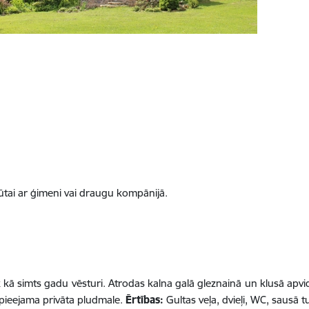
ūtai ar ģimeni vai draugu kompānijā.
 kā simts gadu vēsturi. Atrodas kalna galā gleznainā un klusā apv
 pieejama privāta pludmale.
Ērtības:
Gultas veļa, dvieļi, WC, sausā t