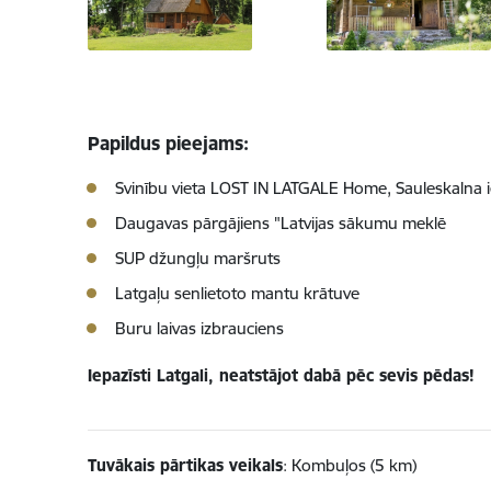
Papildus pieejams:
Svinību vieta LOST IN LATGALE Home, Sauleskalna ie
Daugavas pārgājiens "Latvijas sākumu meklē
SUP džungļu maršruts
Latgaļu senlietoto mantu krātuve
Buru laivas izbrauciens
Iepazīsti Latgali, neatstājot dabā pēc sevis pēdas!
Tuvākais pārtikas veikals
: Kombuļos (5 km)