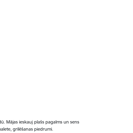
idū. Mājas ieskauj plašs pagalms un sens
ualete, grilēšanas piedrumi.