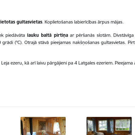
vietotas gultasvietas
. Koplietošanas labierīcības ārpus mājas.
iek piedāvāta
lauku baltā pirtiņa
ar pēršanās slotām. Divstāvīga 
grādi (°C). Otrajā stāvā pieejamas nakšņošanas gultasvietas. Pir
 Leja ezeru, kā arī laivu pārgājieni pa 4 Latgales ezeriem. Pieejam