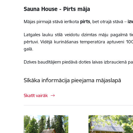
Sauna House - Pirts māja
Mājas pirmajā stāvā ierīkota
pirts
, bet otrajā stāvā –
iz
Latgales lauku stilā veidotu dzimtas māju pagalmā t
pērtuvi. Vidējā kurināšanas temperatūra aptuveni 100 
galā.
Dzīves baudītājiem piedāvā doties laivas izbraucienā pa
Sīkāka informācija pieejama mājaslapā
Skatīt vairāk