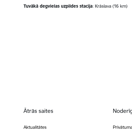
Tuvākā degvielas uzpildes stacija
: Krāslava (16 km)
Kājene
Ātrās saites
Noderīg
Aktualitātes
Privātuma