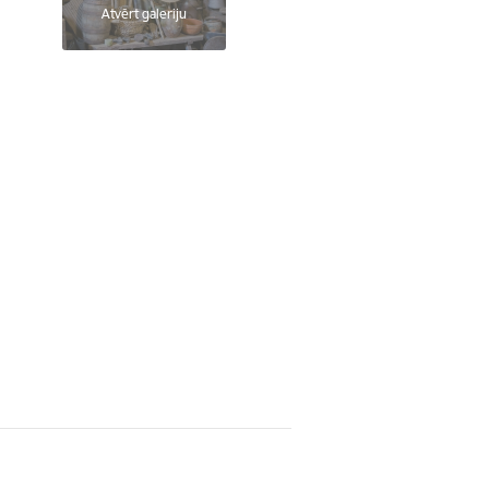
Atvērt galeriju