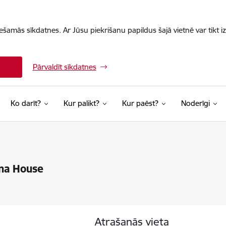
iešamās sīkdatnes. Ar Jūsu piekrišanu papildus šajā vietnē var tikt i
Pārvaldīt sīkdatnes
Ko darīt?
Kur palikt?
Kur paēst?
Noderīgi
na House
Atrašanās vieta