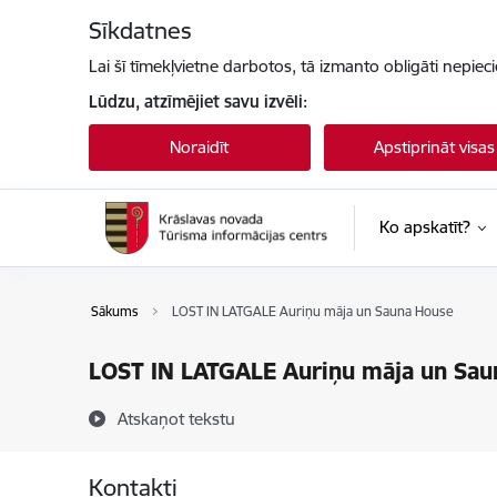
Pāriet uz lapas saturu
Sīkdatnes
Lai šī tīmekļvietne darbotos, tā izmanto obligāti nepiec
Lūdzu, atzīmējiet savu izvēli:
Noraidīt
Apstiprināt visas
Ko apskatīt?
Sākums
LOST IN LATGALE Auriņu māja un Sauna House
LOST IN LATGALE Auriņu māja un Sau
Atskaņot tekstu
Kontakti