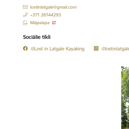
E-pasts:
lostinlatgale@gmail.com
+371 26144293
Mājaslapa
Sociālie tīkli
@Lost in Latgale Kayaking
@lostinlatgal