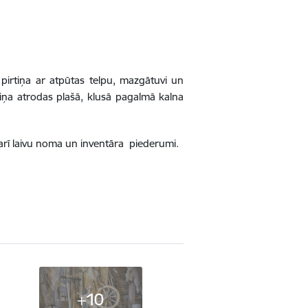
pirtiņa ar atpūtas telpu, mazgātuvi un
tiņa atrodas plašā, klusā pagalmā kalna
a arī laivu noma un inventāra piederumi.
+10