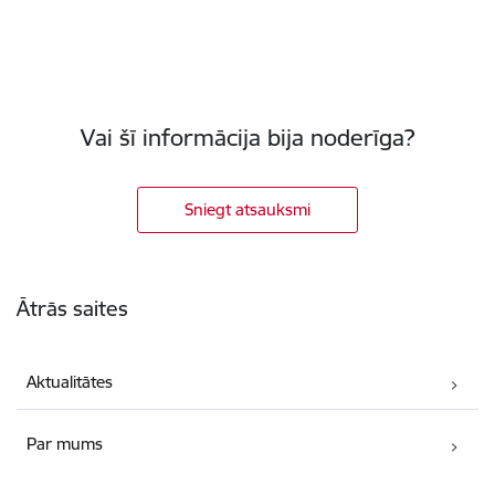
Vai šī informācija bija noderīga?
Sniegt atsauksmi
Kājene
Ātrās saites
Aktualitātes
Par mums