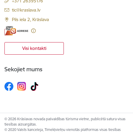
+371 26395176
E-pasts:
tic@kraslava.lv
Pils iela 2, Krāslava
Visi kontakti
Sekojiet mums
© 2026 Krāslavas novada pašvaldības tūrisma vietne, publicētā satura visas
tiesības aizsargātas.
© 2020 Valsts kanceleja, Tīmekļvietņu vienotās platformas visas tiesības