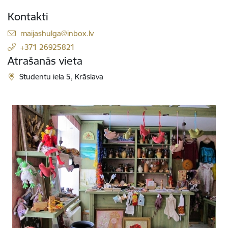
Kontakti
E-pasts:
maijashulga@inbox.lv
+371 26925821
Atrašanās vieta
Studentu iela 5, Krāslava