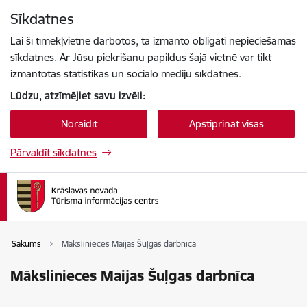
Pāriet uz lapas saturu
Sīkdatnes
Spied
lai meklētu
Enter
Lai šī tīmekļvietne darbotos, tā izmanto obligāti nepieciešamās
sīkdatnes. Ar Jūsu piekrišanu papildus šajā vietnē var tikt
izmantotas statistikas un sociālo mediju sīkdatnes.
Lūdzu, atzīmējiet savu izvēli:
Noraidīt
Apstiprināt visas
Pārvaldīt sīkdatnes
Sākums
Mākslinieces Maijas Šuļgas darbnīca
Mākslinieces Maijas Šuļgas darbnīca