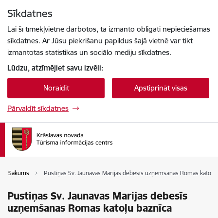
Pāriet uz lapas saturu
Sīkdatnes
Spied
lai meklētu
Enter
Lai šī tīmekļvietne darbotos, tā izmanto obligāti nepieciešamās
sīkdatnes. Ar Jūsu piekrišanu papildus šajā vietnē var tikt
izmantotas statistikas un sociālo mediju sīkdatnes.
Lūdzu, atzīmējiet savu izvēli:
Noraidīt
Apstiprināt visas
Pārvaldīt sīkdatnes
Sākums
Pustiņas Sv. Jaunavas Marijas debesīs uzņemšanas Romas katoļu 
Pustiņas Sv. Jaunavas Marijas debesīs
uzņemšanas Romas katoļu baznīca