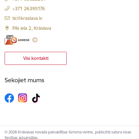
+371 26395176
E-pasts:
tic@kraslava.lv
Pils iela 2, Krāslava
Visi kontakti
Sekojiet mums
© 2026 Krāslavas novada pašvaldības tūrisma vietne, publicētā satura visas
tiesības aizsargātas.