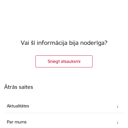
Vai šī informācija bija noderīga?
Sniegt atsauksmi
Kājene
Ātrās saites
Aktualitātes
Par mums