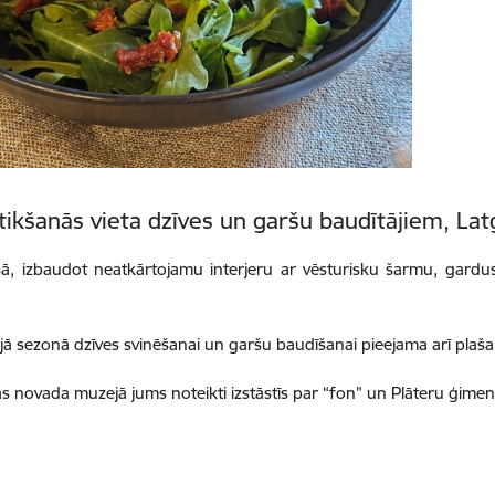
tikšanās vieta dzīves un garšu baudītājiem, Latg
sā, izbaudot neatkārtojamu interjeru ar vēsturisku šarmu, gardus
ajā sezonā dzīves svinēšanai un garšu baudīšanai pieejama arī plaša 
 novada muzejā jums noteikti izstāstīs par “fon” un Plāteru ģimeni.