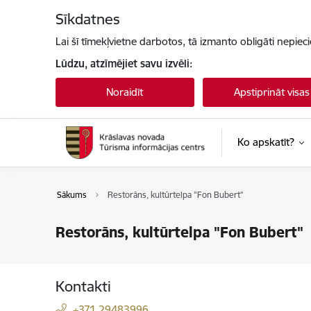
Pāriet uz lapas saturu
Sīkdatnes
Lai šī tīmekļvietne darbotos, tā izmanto obligāti nepiec
Lūdzu, atzīmējiet savu izvēli:
Noraidīt
Apstiprināt visas
Ko apskatīt?
Sākums
Restorāns, kultūrtelpa "Fon Bubert"
Restorāns, kultūrtelpa "Fon Bubert"
Kontakti
+371 29483996