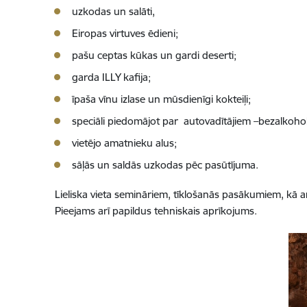
uzkodas un salāti,
Eiropas virtuves ēdieni;
pašu ceptas kūkas un gardi deserti;
garda ILLY kafija;
īpaša vīnu izlase un mūsdienīgi kokteiļi;
speciāli piedomājot par autovadītājiem –bezalkoholi
vietējo amatnieku alus;
sāļās un saldās uzkodas pēc pasūtījuma.
Lieliska vieta semināriem, tīklošanās pasākumiem, kā a
Pieejams arī papildus tehniskais aprīkojums.