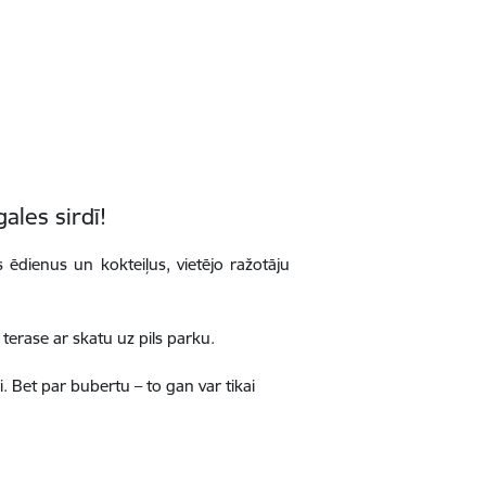
ales sirdī!
 ēdienus un kokteiļus, vietējo ražotāju
terase ar skatu uz pils parku.
 Bet par bubertu – to gan var tikai