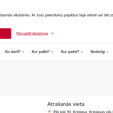
iešamās sīkdatnes. Ar Jūsu piekrišanu papildus šajā vietnē var tikt i
Pārvaldīt sīkdatnes
Ko darīt?
Kur palikt?
Kur paēst?
Noderīgi
Atrašanās vieta
Pils iela 10, Krāslava, Krāslavas pil