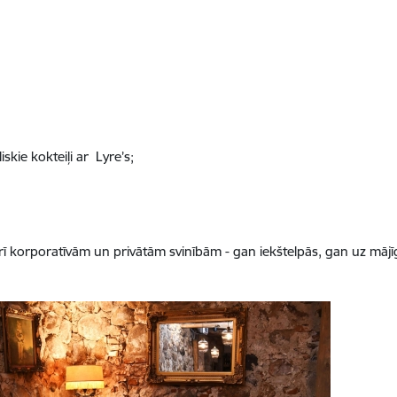
skie kokteiļi ar Lyre’s;
rī korporatīvām un privātām svinībām - gan iekštelpās, gan uz mājīg