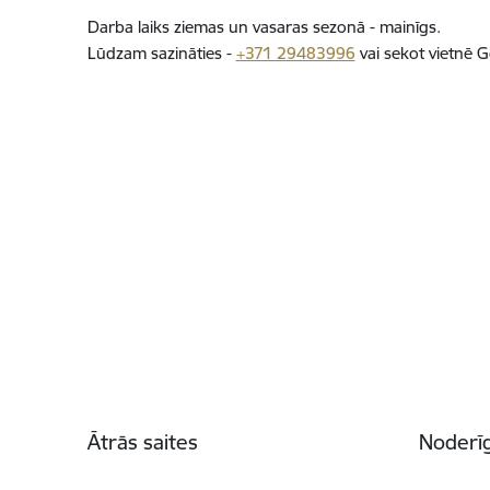
Darba laiks ziemas un vasaras sezonā - mainīgs.
Lūdzam sazināties -
+371 29483996
vai sekot vietnē G
Kājene
Ātrās saites
Noderīg