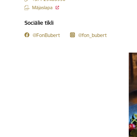
Mājaslapa
Sociālie tīkli
@FonBubert
@fon_bubert