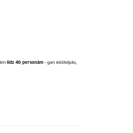
ībām
līdz 40 personām
- gan iekštelpās,