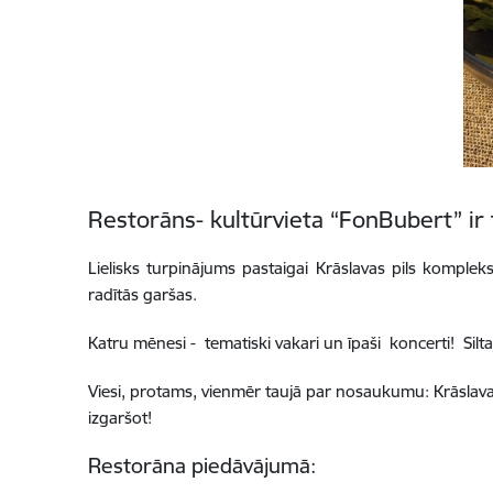
Restorāns- kultūrvieta “FonBubert” ir 
Lielisks turpinājums pastaigai Krāslavas pils komplek
radītās garšas.
Katru mēnesi - tematiski vakari un īpaši koncerti! Silt
Viesi, protams, vienmēr taujā par nosaukumu: Krāslavas
izgaršot!
Restorāna piedāvājumā: