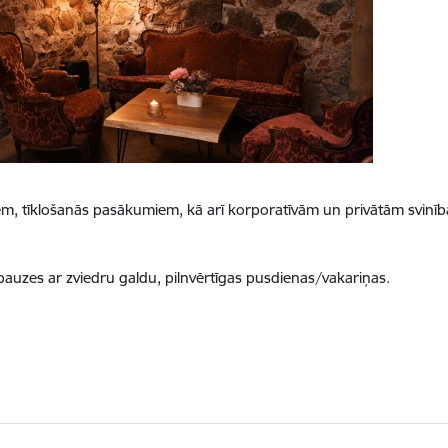
riem, tīklošanās pasākumiem, kā arī korporatīvām un privātām svin
 pauzes ar zviedru galdu, pilnvērtīgas pusdienas/vakariņas.