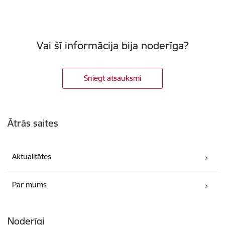
Vai šī informācija bija noderīga?
Sniegt atsauksmi
Kājene
Ātrās saites
Aktualitātes
Par mums
Noderīgi