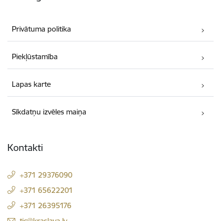
Privātuma politika
Piekļūstamība
Lapas karte
Sīkdatņu izvēles maiņa
Kontakti
+371 29376090
+371 65622201
+371 26395176
E-pasts:
tic@kraslava.lv