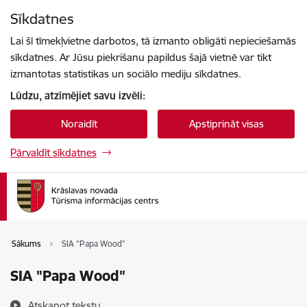
Pāriet uz lapas saturu
Sīkdatnes
Spied
lai meklētu
Enter
Lai šī tīmekļvietne darbotos, tā izmanto obligāti nepieciešamās
sīkdatnes. Ar Jūsu piekrišanu papildus šajā vietnē var tikt
izmantotas statistikas un sociālo mediju sīkdatnes.
Lūdzu, atzīmējiet savu izvēli:
Noraidīt
Apstiprināt visas
Pārvaldīt sīkdatnes
Sākums
SIA "Papa Wood"
SIA "Papa Wood"
Atskaņot tekstu