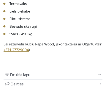
Termovāks
Liela piekabe
Filtru sistēma
Bezvadu skaļruņi
Svars - 450 kg
Lai rezervētu kublu Papa Wood, jākontaktējas ar Oļģertu (tālr.
+371 27729004
).
Drukāt lapu
Dalīties