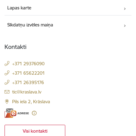
Lapas karte
Sīkdatņu izvēles maiņa
Kontakti
+371 29376090
+371 65622201
+371 26395176
E-pasts:
tic@kraslava.lv
Pils iela 2, Krāslava
Visi kontakti