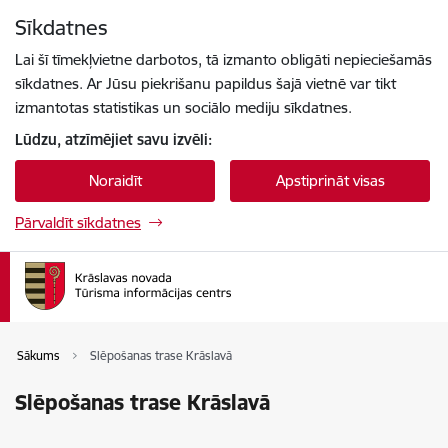
Pāriet uz lapas saturu
Sīkdatnes
Spied
lai meklētu
Enter
Lai šī tīmekļvietne darbotos, tā izmanto obligāti nepieciešamās
sīkdatnes. Ar Jūsu piekrišanu papildus šajā vietnē var tikt
izmantotas statistikas un sociālo mediju sīkdatnes.
Lūdzu, atzīmējiet savu izvēli:
Noraidīt
Apstiprināt visas
Pārvaldīt sīkdatnes
Sākums
Slēpošanas trase Krāslavā
Slēpošanas trase Krāslavā