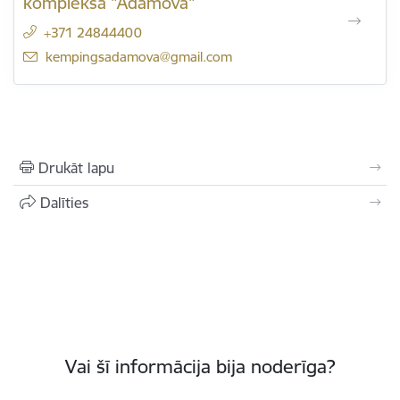
kompleksā "Adamova"
+371 24844400
E-pasts:
kempingsadamova@gmail.com
Drukāt lapu
Dalīties
Vai šī informācija bija noderīga?