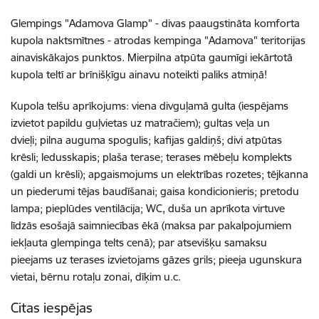
Glempings "Adamova Glamp" - divas paaugstināta komforta
kupola naktsmītnes - atrodas kempinga "Adamova" teritorijas
ainaviskākajos punktos. Mierpilna atpūta gaumīgi iekārtotā
kupola teltī ar brīnišķīgu ainavu noteikti paliks atmiņā!
Kupola telšu aprīkojums: viena divguļamā gulta (iespējams
izvietot papildu guļvietas uz matračiem); gultas veļa un
dvieļi; pilna auguma spogulis; kafijas galdiņš; divi atpūtas
krēsli; ledusskapis; plaša terase; terases mēbeļu komplekts
(galdi un krēsli); apgaismojums un elektrības rozetes; tējkanna
un piederumi tējas baudīšanai; gaisa kondicionieris; pretodu
lampa; pieplūdes ventilācija; WC, duša un aprīkota virtuve
līdzās esošajā saimniecības ēkā (maksa par pakalpojumiem
iekļauta glempinga telts cenā); par atsevišķu samaksu
pieejams uz terases izvietojams gāzes grils; pieeja ugunskura
vietai, bērnu rotaļu zonai, dīķim u.c.
Citas iespējas