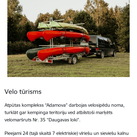
Velo tūrisms
Atpūtas komplekss “Adamova” darbojas velosipēdu noma,
turklāt gar kempinga teritoriju ved atbilstoši marķēts
velomaršruts Nr. 35 “Daugavas loki”.
Pieejami 24 (tajā skaitā 7 elektriskie) vīriešu un sieviešu kalnu