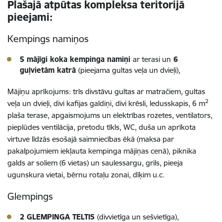
Plašajā atpūtas kompleksa teritorijā
pieejami:
Kempings namiņos
5 mājīgi koka kempinga namiņi
ar terasi un
6
guļvietām katrā
(pieejama gultas veļa un dvieļi),
Mājiņu aprīkojums: trīs divstāvu gultas ar matračiem, gultas
2
veļa un dvieļi, divi kafijas galdiņi, divi krēsli, ledusskapis, 6 m
plaša terase, apgaismojums un elektrības rozetes, ventilators,
pieplūdes ventilācija, pretodu tīkls, WC, duša un aprīkota
virtuve līdzās esošajā saimniecības ēkā (maksa par
pakalpojumiem iekļauta kempinga mājiņas cenā), piknika
galds ar soliem (6 vietas) un saulessargu, grils, pieeja
ugunskura vietai, bērnu rotaļu zonai, dīķim u.c.
Glempings
2 GLEMPINGA TELTIS
(divvietīga un sešvietīga),