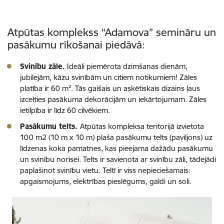
Atpūtas komplekss “Adamova” semināru un
pasākumu rīkošanai piedāvā:
Svinību zāle.
Ideāli piemērota dzimšanas dienām,
jubilejām, kāzu svinībām un citiem notikumiem! Zāles
platība ir 60 m². Tās gaišais un askētiskais dizains ļaus
izcelties pasākuma dekorācijām un iekārtojumam. Zāles
ietilpība ir līdz 60 cilvēkiem.
Pasākumu telts.
Atpūtas kompleksa teritorijā izvietota
100 m2 (10 m x 10 m) plaša pasākumu telts (paviljons) uz
līdzenas koka pamatnes, kas pieejama dažādu pasākumu
un svinību norisei. Telts ir savienota ar svinību zāli, tādejādi
paplašinot svinību vietu. Teltī ir viss nepieciešamais:
apgaismojums, elektrības pieslēgums, galdi un soli.