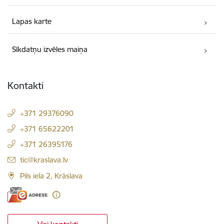
Lapas karte
Sīkdatņu izvēles maiņa
Kontakti
+371 29376090
+371 65622201
+371 26395176
E-pasts:
tic@kraslava.lv
Pils iela 2, Krāslava