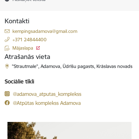
Kontakti
E-pasts:
kempingsadamova@gmail.com
+371 24844400
Mājaslapa
Atrašanās vieta
"Strautmale", Adamova, Ūdrīšu pagasts, Krāslavas novads
Sociālie tīkli
@adamova_atputas_komplekss
@Atpūtas komplekss Adamova