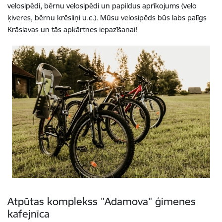
velosipēdi, bērnu velosipēdi un papildus aprīkojums (velo
ķiveres, bērnu krēsliņi u.c.). Mūsu velosipēds būs labs palīgs
Krāslavas un tās apkārtnes iepazīšanai!
Atpūtas komplekss "Adamova" ģimenes
kafejnīca