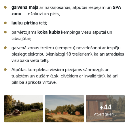
galvenā māja
ar nakšņošanas, atpūtas iespējām un
SPA
zonu
— džakuzi un pirts,
lauku pirtiņa
teltī;
pārvietojams
koka kubls
kempinga viesu atpūtai un
labsajūtai;
galvenā zonas treileru (kemperu) novietošanai ar iespēju
pieslēgt elektrību (vienlaicīgi 18 treileriem), kā arī atradīsies
vislabākā vieta teltij.
Atpūtas kompleksa viesiem pieejams sānmezgls ar
tualetēm un dušām (t.sk. cilvēkiem ar invaliditāti), kā arī
pilnībā aprīkota virtuve.
+44
Atvērt galeriju