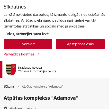
Pāriet uz lapas saturu
Sīkdatnes
Spied
lai meklētu
Enter
Lai šī tīmekļvietne darbotos, tā izmanto obligāti nepieciešamās
sīkdatnes. Ar Jūsu piekrišanu papildus šajā vietnē var tikt
izmantotas statistikas un sociālo mediju sīkdatnes.
Lūdzu, atzīmējiet savu izvēli:
Noraidīt
Apstiprināt visas
Pārvaldīt sīkdatnes
Sākums
Atpūtas komplekss "Adamova"
Atpūtas komplekss "Adamova"
Atskaņot tekstu