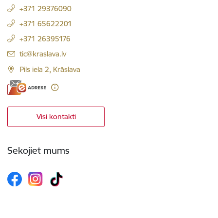
+371 29376090
+371 65622201
+371 26395176
E-pasts:
tic@kraslava.lv
Pils iela 2, Krāslava
Visi kontakti
Sekojiet mums