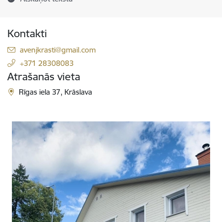
Kontakti
E-pasts:
avenjkrasti@gmail.com
+371 28308083
Atrašanās vieta
Rīgas iela 37, Krāslava