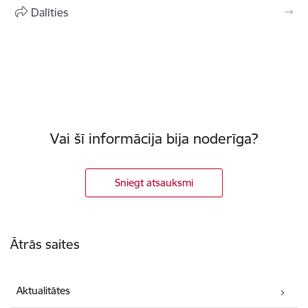
Dalīties
Vai šī informācija bija noderīga?
Sniegt atsauksmi
Kājene
Ātrās saites
Aktualitātes