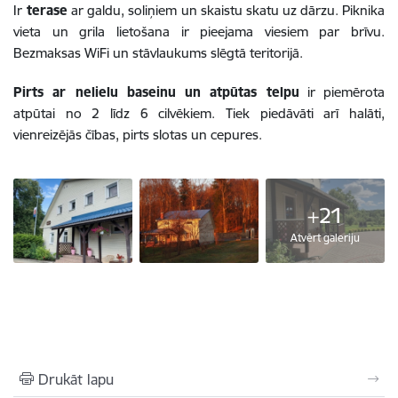
Ir
terase
ar galdu, soliņiem un skaistu skatu uz dārzu. Piknika
vieta un grila lietošana ir pieejama viesiem par brīvu.
Bezmaksas WiFi un stāvlaukums slēgtā teritorijā.
Pirts ar nelielu baseinu un atpūtas telpu
ir piemērota
atpūtai no 2 līdz 6 cilvēkiem. Tiek piedāvāti arī halāti,
vienreizējās čības, pirts slotas un cepures.
+21
Atvērt galeriju
Drukāt lapu