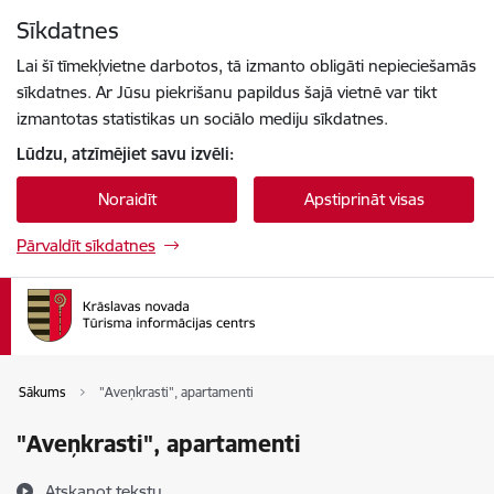
Pāriet uz lapas saturu
Sīkdatnes
Spied
lai meklētu
Enter
Lai šī tīmekļvietne darbotos, tā izmanto obligāti nepieciešamās
sīkdatnes. Ar Jūsu piekrišanu papildus šajā vietnē var tikt
izmantotas statistikas un sociālo mediju sīkdatnes.
Lūdzu, atzīmējiet savu izvēli:
Noraidīt
Apstiprināt visas
Pārvaldīt sīkdatnes
Sākums
"Aveņkrasti", apartamenti
"Aveņkrasti", apartamenti
Atskaņot tekstu