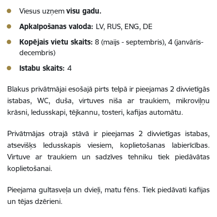
Viesus uzņem
visu gadu.
Apkalpošanas valoda:
LV, RUS, ENG, DE
Kopējais vietu skaits:
8 (maijs - septembris), 4 (janvāris-
decembris)
Istabu skaits:
4
Blakus privātmājai esošajā pirts telpā ir pieejamas 2 divvietīgās
istabas, WC, duša, virtuves niša ar traukiem, mikroviļņu
krāsni, ledusskapi, tējkannu, tosteri, kafijas automātu.
Privātmājas otrajā stāvā ir pieejamas 2 divvietīgas istabas,
atsevišķs ledusskapis viesiem, koplietošanas labierīcības.
Virtuve ar traukiem un sadzīves tehniku tiek piedāvātas
koplietošanai.
Pieejama gultasveļa un dvieļi, matu fēns. Tiek piedāvati kafijas
un tējas dzērieni.