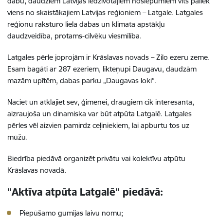
dabu, daudziem Latvijas iedzīvotājiem noslēpumiem vīts paliek
viens no skaistākajiem Latvijas reģioniem – Latgale. Latgales
reģionu raksturo liela dabas un klimata apstākļu
daudzveidība, protams-cilvēku viesmīlība.
Latgales pērle joprojām ir Krāslavas novads – Zilo ezeru zeme.
Esam bagāti ar 287 ezeriem, likteņupi Daugavu, daudzām
mazām upītēm, dabas parku „Daugavas loki”.
Nāciet un atklājiet sev, ģimenei, draugiem cik interesanta,
aizraujoša un dinamiska var būt atpūta Latgalē. Latgales
pērles vēl aizvien pamirdz ceļiniekiem, lai apburtu tos uz
mūžu.
Biedrība piedāvā organizēt privātu vai kolektīvu atpūtu
Krāslavas novadā.
"Aktīva atpūta Latgalē" piedāvā:
Piepūšamo gumijas laivu nomu;