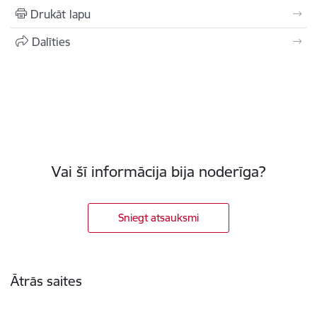
Drukāt lapu
Dalīties
Vai šī informācija bija noderīga?
Sniegt atsauksmi
Kājene
Ātrās saites