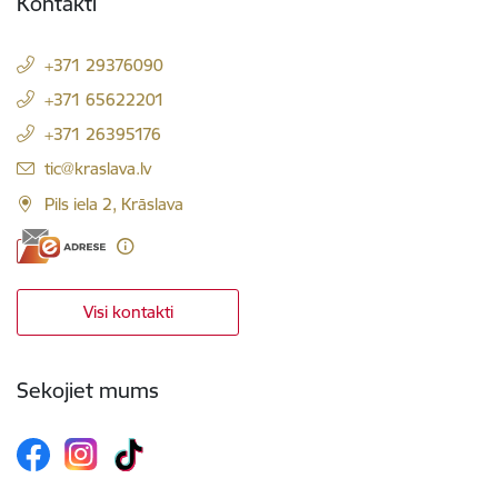
Kontakti
+371 29376090
+371 65622201
+371 26395176
E-pasts:
tic@kraslava.lv
Pils iela 2, Krāslava
Visi kontakti
Sekojiet mums