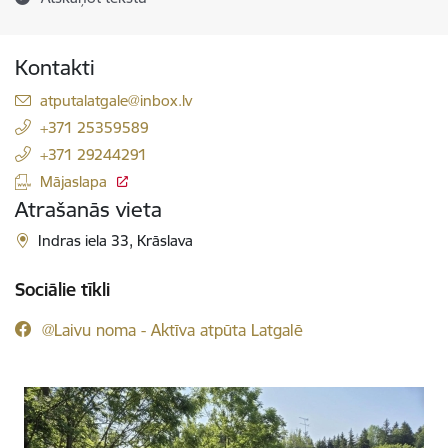
Kontakti
E-pasts:
atputalatgale@inbox.lv
+371 25359589
+371 29244291
Mājaslapa
Atrašanās vieta
Indras iela 33, Krāslava
Sociālie tīkli
@Laivu noma - Aktīva atpūta Latgalē