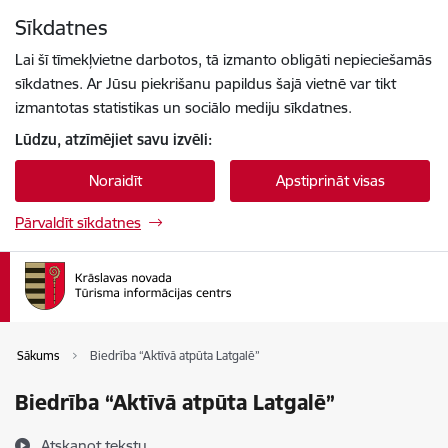
Pāriet uz lapas saturu
Sīkdatnes
Spied
lai meklētu
Enter
Lai šī tīmekļvietne darbotos, tā izmanto obligāti nepieciešamās
sīkdatnes. Ar Jūsu piekrišanu papildus šajā vietnē var tikt
izmantotas statistikas un sociālo mediju sīkdatnes.
Lūdzu, atzīmējiet savu izvēli:
Noraidīt
Apstiprināt visas
Pārvaldīt sīkdatnes
Sākums
Biedrība “Aktīvā atpūta Latgalē”
Biedrība “Aktīvā atpūta Latgalē”
Atskaņot tekstu