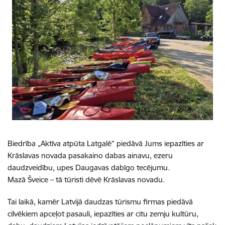
Biedrība „Aktīva atpūtа Latgalē” piedāvā Jums iepazīties ar
Krāslavas novada pasakaino dabas ainavu, ezeru
daudzveidību, upes Daugavas dabīgo tecējumu.
Mazā Šveice – tā tūristi dēvē Krāslavas novadu.
Tai laikā, kamēr Latvijā daudzas tūrismu firmas piedāvā
cilvēkiem apceļot pasauli, iepazīties ar citu zemju kultūru,