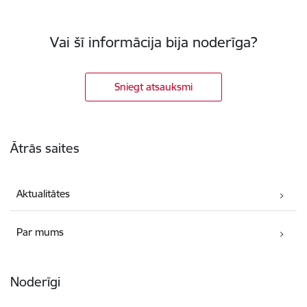
Vai šī informācija bija noderīga?
Sniegt atsauksmi
Kājene
Ātrās saites
Aktualitātes
Par mums
Noderīgi