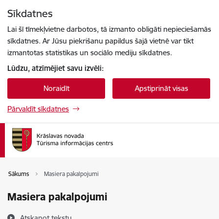
Pāriet uz lapas saturu
Sīkdatnes
Spied
lai meklētu
Enter
Lai šī tīmekļvietne darbotos, tā izmanto obligāti nepieciešamās
sīkdatnes. Ar Jūsu piekrišanu papildus šajā vietnē var tikt
izmantotas statistikas un sociālo mediju sīkdatnes.
Lūdzu, atzīmējiet savu izvēli:
Noraidīt
Apstiprināt visas
Pārvaldīt sīkdatnes
Sākums
Masiera pakalpojumi
Masiera pakalpojumi
Atskaņot tekstu