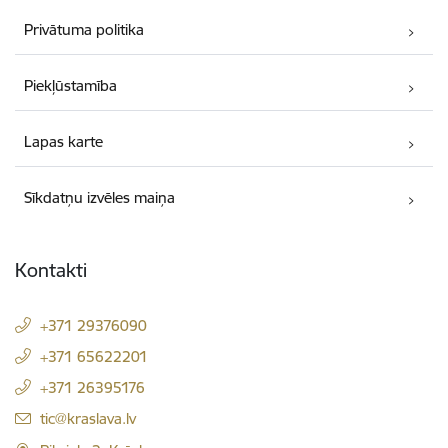
Privātuma politika
Piekļūstamība
Lapas karte
Sīkdatņu izvēles maiņa
Kontakti
+371 29376090
+371 65622201
+371 26395176
E-pasts:
tic@kraslava.lv