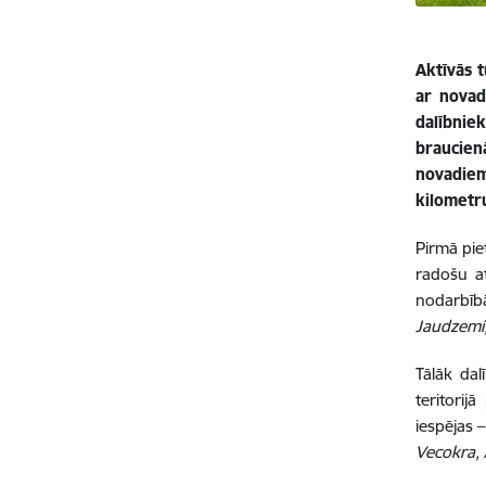
Aktīvās 
ar novad
dalībnie
braucien
novadie
kilometr
Pirmā pie
radošu a
nodarbībā
Jaudzemi,
Tālāk dal
teritorij
iespējas 
Vecokra,