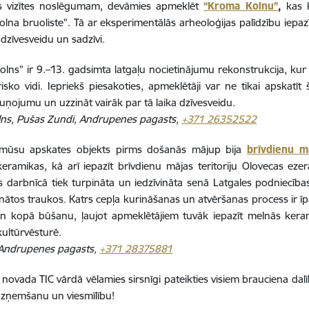
es vizītes noslēgumam, devāmies apmeklēt
“Kroma Kolnu”
,
kas k
lna bruoliste”. Tā ar eksperimentālās arheoloģijas palīdzību iepazī
dzīvesveidu un sadzīvi.
lns” ir 9.–13. gadsimta latgaļu nocietinājumu rekonstrukcija, ku
isko vidi. Iepriekš piesakoties, apmeklētāji var ne tikai apskatīt 
ruņojumu un uzzināt vairāk par tā laika dzīvesveidu.
lns, Pušas Zundi, Andrupenes pagasts,
+371 26352522
 mūsu apskates objekts pirms došanās mājup bija
brīvdienu m
keramikas, kā arī iepazīt brīvdienu mājas teritoriju Olovecas ez
 darbnīcā tiek turpināta un iedzīvināta senā Latgales podniecības
nātos traukos. Katrs cepļa kurināšanas un atvēršanas process ir ī
un kopā būšanu, ļaujot apmeklētājiem tuvāk iepazīt melnās ker
kultūrvēsturē.
 Andrupenes pagasts,
+371 28375881
 novada TIC vārdā vēlamies sirsnīgi pateikties visiem brauciena da
uzņemšanu un viesmīlību!