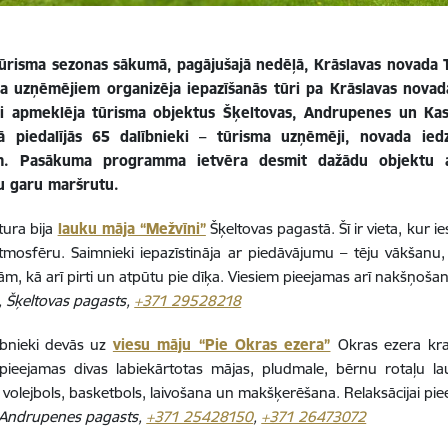
tūrisma sezonas sākumā, pagājušajā nedēļā, Krāslavas novada T
a uzņēmējiem organizēja iepazīšanās tūri pa Krāslavas novad
ki apmeklēja tūrisma objektus Šķeltovas, Andrupenes un Kas
ā piedalījās 65 dalībnieki – tūrisma uzņēmēji, novada iedz
m. Pasākuma programma ietvēra desmit dažādu objektu 
u garu maršrutu.
tura bija
lauku māja “Mežvīni”
Šķeltovas pagastā. Šī ir vieta, kur 
tmosfēru. Saimnieki iepazīstināja ar piedāvājumu – tēju vākšan
m, kā arī pirti un atpūtu pie dīķa. Viesiem pieejamas arī nakšņošan
 Šķeltovas pagasts,
+371 29528218
ībnieki devās uz
viesu māju “Pie Okras ezera”
Okras ezera kr
ā pieejamas divas labiekārtotas mājas, pludmale, bērnu rotaļu l
– volejbols, basketbols, laivošana un makšķerēšana. Relaksācijai pie
 Andrupenes pagasts,
+371 25428150
,
+371 26473072