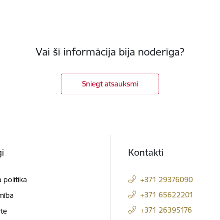
Vai šī informācija bija noderīga?
Sniegt atsauksmi
i
Kontakti
 politika
+371 29376090
+371 65622201
mība
+371 26395176
te