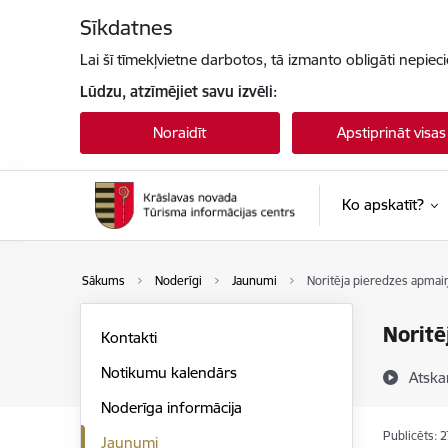
Pāriet uz lapas saturu
Sīkdatnes
Lai šī tīmekļvietne darbotos, tā izmanto obligāti nepiec
Lūdzu, atzīmējiet savu izvēli:
Noraidīt
Apstiprināt visas
Ko apskatīt?
Sākums
Noderīgi
Jaunumi
Noritēja pieredzes apmai
Noritē
Kontakti
Notikumu kalendārs
Atska
Noderīga informācija
Publicēts: 
Jaunumi