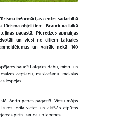
ūrisma informācijas centrs sadarbībā
a tūrisma objektiem. Brauciena laikā
tuļinas pagastā. Pieredzes apmaiņas
īvotāji un viesi no citiem Latgales
apmeklējumus un vairāk nekā 140
iespējams baudīt Latgales dabu, mieru un
u, maizes cepšanu, muzicēšanu, mākslas
as iespējas.
astā, Andrupenes pagastā. Viesu mājas
aukums, grila vietas un aktīvās atpūtas
ejamas pirtis, sauna un lapenes.