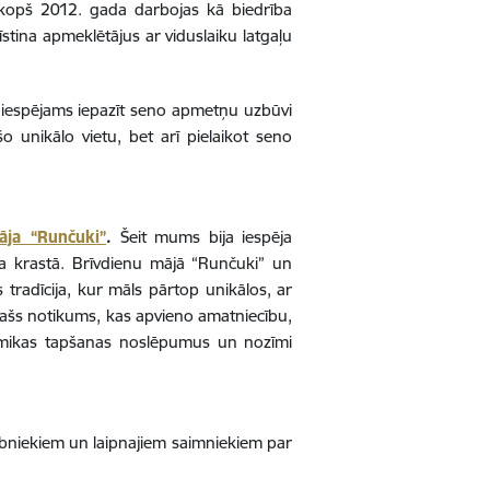
opš 2012. gada darbojas kā biedrība
stina apmeklētājus ar viduslaiku latgaļu
r iespējams iepazīt seno apmetņu uzbūvi
šo unikālo vietu, bet arī pielaikot seno
āja “Runčuki”
.
Šeit mums bija iespēja
era krastā. Brīvdienu mājā “Runčuki” un
 tradīcija, kur māls pārtop unikālos, ar
pašs notikums, kas apvieno amatniecību,
amikas tapšanas noslēpumus un nozīmi
lībniekiem un laipnajiem saimniekiem par