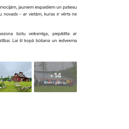
 emocijām, jauniem iespaidiem un patiesu
su novads – ar vietām, kuras ir vērts ne
sezona būtu veiksmīga, piepildīta ar
tībai. Lai šī kopā būšana un iedvesma
+14
Atvērt galeriju