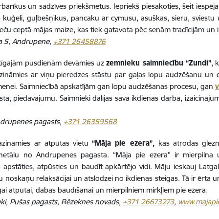
barīkus un sadzīves priekšmetus. Iepriekš piesakoties, šeit iespē
 kuģeli, guļbešņīkus, pancaku ar cymusu, asuškas, sieru, sviestu 
ieču ceptā mājas maize, kas tiek gatavota pēc senām tradīcijām un iz
la 5, Andrupene,
+371 26458876
tīgajām pusdienām devāmies uz
zemnieku saimniecību “Zundi”
, 
azināmies ar viņu pieredzes stāstu par gaļas lopu audzēšanu un dz
menei. Saimniecībā apskatījām gan lopu audzēšanas procesu, gan
v
stā, piedāvājumu. Saimnieki dalījās savā ikdienas darbā, izaicināj
ndrupenes pagasts,
+371 26359568
pazināmies ar atpūtas vietu
“Māja pie ezera”,
kas atrodas glezn
netālu no Andrupenes pagasta. “Māja pie ezera” ir mierpilna un
 apstāties, atpūsties un baudīt apkārtējo vidi. Māju ieskauj Latg
u noskaņu relaksācijai un atslodzei no ikdienas steigas. Tā ir ērta 
gai atpūtai, dabas baudīšanai un mierpilniem mirkļiem pie ezera.
ki, Pušas pagasts, Rēzeknes novads,
+371 26673273
,
www.majapi