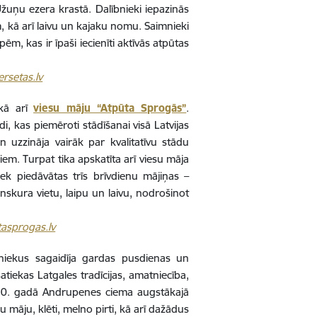
žuņu ezera krastā. Dalībnieki iepazinās
, kā arī laivu un kajaku nomu. Saimnieki
m, kas ir īpaši iecienīti aktīvās atpūtas
ersetas.lv
kā arī
viesu māju “Atpūta Sprogās”
.
, kas piemēroti stādīšanai visā Latvijas
n uzzināja vairāk par kvalitatīvu stādu
iem. Turpat tika apskatīta arī viesu māja
ek piedāvātas trīs brīvdienu mājiņas –
nskura vietu, laipu un laivu, nodrošinot
asprogas.lv
niekus sagaidīja gardas pusdienas un
tiekas Latgales tradīcijas, amatniecība,
00. gadā Andrupenes ciema augstākajā
u māju, klēti, melno pirti, kā arī dažādus