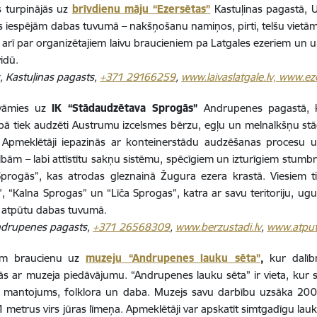
s turpinājās uz
brīvdienu māju “Ezersētas”
Kastuļinas pagastā, U
s iespējām dabas tuvumā – nakšņošanu namiņos, pirti, telšu vietām
a arī par organizētajiem laivu braucieniem pa Latgales ezeriem un upē
vidū.
, Kastuļinas pagasts,
+371 29166259
,
www.laivaslatgale.lv, www.ez
evāmies uz
IK “Stādaudzētava Sprogās”
Andrupenes pagastā, 
bā tiek audzēti Austrumu izcelsmes bērzu, egļu un melnalkšņu stādi
ā. Apmeklētāji iepazinās ar konteinerstādu audzēšanas procesu u
ībām – labi attīstītu sakņu sistēmu, spēcīgiem un izturīgiem stumbr
progās”, kas atrodas gleznainā Žugura ezera krastā. Viesiem ti
, “Kalna Sprogas” un “Līča Sprogas”, katra ar savu teritoriju, ugu
u atpūtu dabas tuvumā.
ndrupenes pagasts,
+371 26568309
,
www.berzustadi.lv
,
www.atput
ām braucienu uz
muzeju “Andrupenes lauku sēta”
,
kur dalīb
ās ar muzeja piedāvājumu. “Andrupenes lauku sēta” ir vieta, kur sa
is mantojums, folklora un daba. Muzejs savu darbību uzsāka 20
11 metrus virs jūras līmeņa. Apmeklētāji var apskatīt simtgadīgu lauk