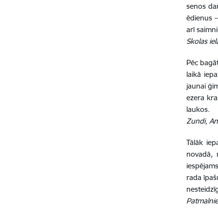
senos dar
ēdienus –
arī saimn
Skolas ie
Pēc bagā
laikā iep
jaunai ģi
ezera kra
laukos.
Zundi, A
Tālāk ie
novadā, 
iespējams
rada īpaš
nesteidzī
Patmalnie