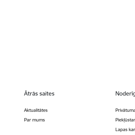
Kājene
Ātrās saites
Noderīg
Aktualitātes
Privātuma
Par mums
Piekļūsta
Lapas kar