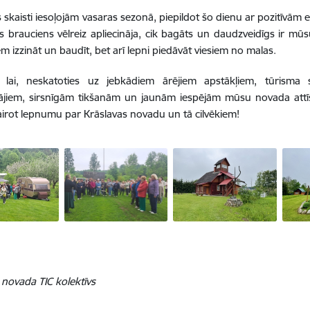
skaisti iesoļojām vasaras sezonā, piepildot šo dienu ar pozitīvām
is brauciens vēlreiz apliecināja, cik bagāts un daudzveidīgs ir mū
em izzināt un baudīt, bet arī lepni piedāvāt viesiem no malas.
 lai, neskatoties uz jebkādiem ārējiem apstākļiem, tūrisma 
ājiem, sirsnīgām tikšanām un jaunām iespējām mūsu novada attīs
airot lepnumu par Krāslavas novadu un tā cilvēkiem!
 novada TIC kolektīvs