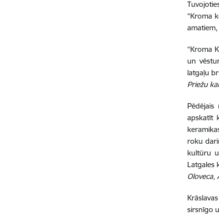
Tuvojoti
“Kroma ko
amatiem, 
“Kroma Ko
un vēstur
latgaļu b
Priežu ka
Pēdējais
apskatīt 
keramikas
roku dari
kultūru 
Latgales 
Oloveca,
Krāslavas
sirsnīgo 