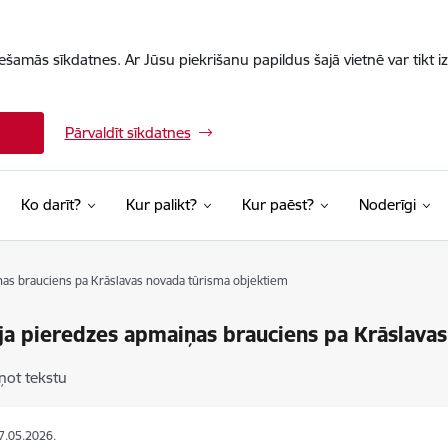
iešamās sīkdatnes. Ar Jūsu piekrišanu papildus šajā vietnē var tikt i
Pārvaldīt sīkdatnes
Ko darīt?
Kur palikt?
Kur paēst?
Noderīgi
ņas brauciens pa Krāslavas novada tūrisma objektiem
ja pieredzes apmaiņas brauciens pa Krāslava
ņot tekstu
27.05.2026.