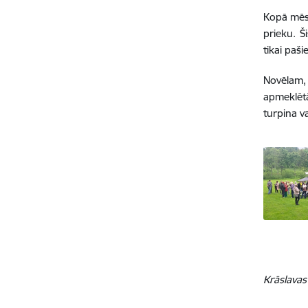
Kopā mēs 
prieku. Š
tikai paši
Novēlam,
apmeklēt
turpina v
Krāslavas