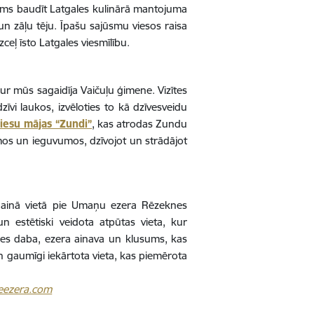
jams baudīt Latgales kulinārā mantojuma
un zāļu tēju. Īpašu sajūsmu viesos raisa
ceļ īsto Latgales viesmīlību.
kur mūs sagaidīja Vaičuļu ģimene. Vizītes
īvi laukos, izvēloties to kā dzīvesveidu
iesu mājas “Zundi”
, kas atrodas Zundu
umos un ieguvumos, dzīvojot un strādājot
ainā vietā pie Umaņu ezera Rēzeknes
 estētiski veidota atpūtas vieta, kur
ales daba, ezera ainava un klusums, kas
un gaumīgi iekārtota vieta, kas piemērota
eezera.com