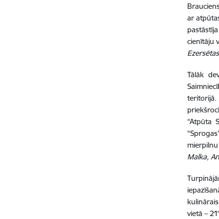
Braucien
ar atpūta
pastāstīj
cienītāju 
Ezersētas
Tālāk d
Saimniecī
teritorij
priekšroc
“Atpūta S
“Sprogas”
mierpiln
Malka, A
Turpināj
iepazīšan
kulināra
vietā – 2