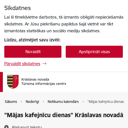
Pāriet uz lapas saturu
Sīkdatnes
Spied
lai meklētu
Enter
Lai šī tīmekļvietne darbotos, tā izmanto obligāti nepieciešamās
sīkdatnes. Ar Jūsu piekrišanu papildus šajā vietnē var tikt
izmantotas statistikas un sociālo mediju sīkdatnes.
Lūdzu, atzīmējiet savu izvēli:
Noraidīt
Apstiprināt visas
Pārvaldīt sīkdatnes
Sākums
Noderīgi
Notikumu kalendārs
"Mājas kafejnīcu dienas" 
"Mājas kafejnīcu dienas" Krāslavas novadā
Atskaņot tekstu