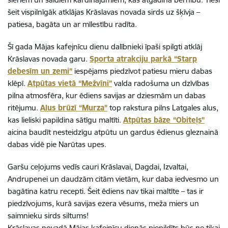
šeit vispilnīgāk atklājas Krāslavas novada sirds uz šķīvja –
patiesa, bagāta un ar mīlestību radīta.
Šī gada Mājas kafejnīcu dienu dalībnieki īpaši spilgti atklāj
Krāslavas novada garu.
Sporta atrakciju parkā “Starp
debesīm un zemi”
iespējams piedzīvot patiesu mieru dabas
klēpī.
Atpūtas vietā “Mežvīni”
valda radošuma un dzīvības
pilna atmosfēra, kur ēdiens savijas ar dziesmām un dabas
ritējumu.
Alus brūzī “Murza”
top rakstura pilns Latgales alus,
kas lieliski papildina sātīgu maltīti.
Atpūtas bāze “Obiteļs”
aicina baudīt nesteidzīgu atpūtu un gardus ēdienus gleznainā
dabas vidē pie Narūtas upes.
Garšu ceļojums vedīs cauri Krāslavai, Dagdai, Izvaltai,
Andrupenei un daudzām citām vietām, kur daba iedvesmo un
bagātina katru recepti. Šeit ēdiens nav tikai maltīte – tas ir
piedzīvojums, kurā savijas ezera vēsums, meža miers un
saimnieku sirds siltums!
Krāslavas novadā Mājas kafejnīcu dienās piepildīts būs ne tikai