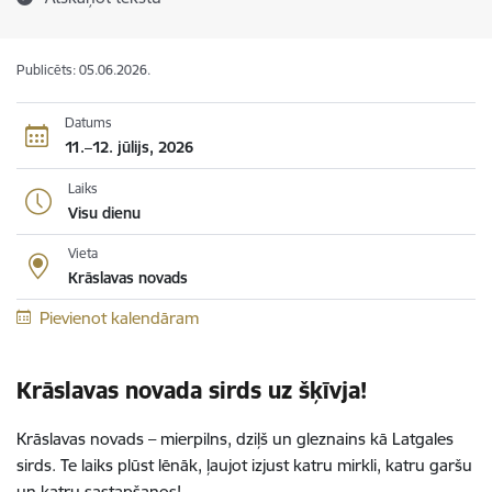
Publicēts: 05.06.2026.
Datums
11.–12. jūlijs, 2026
Laiks
Visu dienu
Vieta
Krāslavas novads
Pievienot kalendāram
Krāslavas novada sirds uz šķīvja!
Krāslavas novads – mierpilns, dziļš un gleznains kā Latgales
sirds. Te laiks plūst lēnāk, ļaujot izjust katru mirkli, katru garšu
un katru sastapšanos!