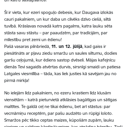
Šī ir vieta, kur ezeri spoguļo debesis, kur Daugava izlokās
cauri pakalniem, un kur daba un cilvēks dzīvo ciešā, siltā
tuvībā. Krāslavas novadā katrs pagalms, katra lauku sēta
stāsta savu stāstu – par paaudzēm, par tradīcijām, par
mīlestību pret zemi un ēdienu!
Pašā vasaras pilnbriedā,
11. un 12. jūlijā
, kad gaiss ir
piesātināts ar pļavu ziedu smaržu un saules siltumu, dodies
garšu ceļojumā, kur ēdiens sastop dvēseli. Mājas kafejnīcu
dienās Tevi sagaidīs atvērtas durvis, sirsnīgi smaidi un patiesa
Latgales viesmīlība – tāda, kas liek justies kā savējam jau no
pirmā mirkļa!
No ielejām līdz pakalniem, no ezeru krastiem līdz klusām
viensētām – katrā pieturvietā atklāsies bagātīgas un sātīgas
maltītes. Te galdā ceļ ne tikai ēdienu, bet arī stāstus: par
vecmāmiņu receptēm, par pašu audzēto un rūpīgi loloto.
Smaržos pēc tikko ceptas maizes, kūpošām zupām, lauku
sieriem un saldiem kārdinājumiem, kas atgādina bērnību. Tieši