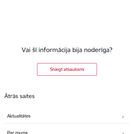
Vai šī informācija bija noderīga?
Sniegt atsauksmi
Kājene
Ātrās saites
Aktualitātes
Par mums