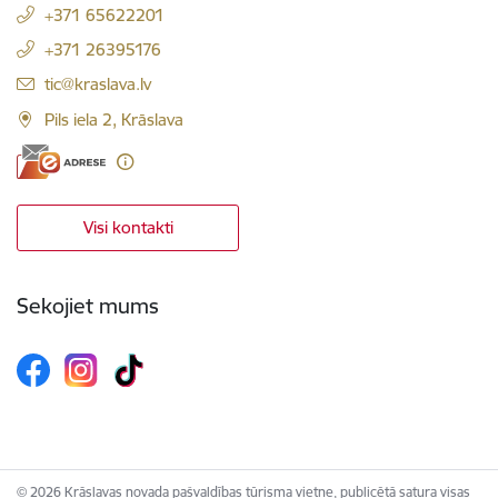
+371 65622201
+371 26395176
E-pasts:
tic@kraslava.lv
Pils iela 2, Krāslava
Visi kontakti
Sekojiet mums
© 2026 Krāslavas novada pašvaldības tūrisma vietne, publicētā satura visas