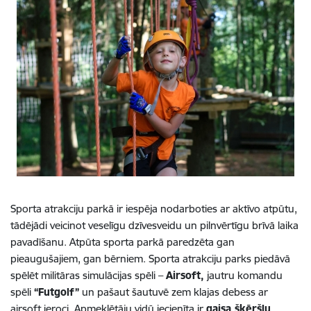
Sporta atrakciju parkā ir iespēja nodarboties ar aktīvo atpūtu,
tādējādi veicinot veselīgu dzīvesveidu un pilnvērtīgu brīvā laika
pavadīšanu. Atpūta sporta parkā paredzēta gan
pieaugušajiem, gan bērniem. Sporta atrakciju parks piedāvā
spēlēt militāras simulācijas spēli –
Airsoft,
jautru komandu
spēli
“Futgolf”
un pašaut šautuvē zem klajas debess ar
airsoft ieroci. Apmeklētāju vidū iecienīta ir
gaisa šķēršļu