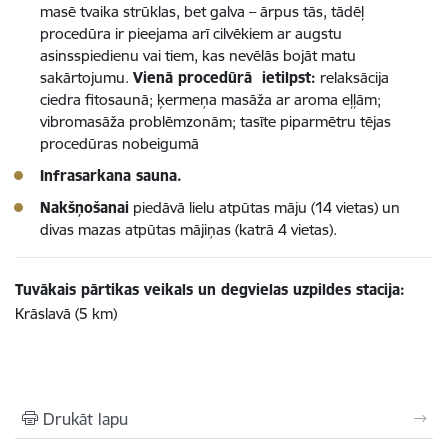
masē tvaika strūklas, bet galva – ārpus tās, tādēļ
procedūra ir pieejama arī cilvēkiem ar augstu
asinsspiedienu vai tiem, kas nevēlās bojāt matu
sakārtojumu.
Vienā procedūrā ietilpst:
relaksācija
ciedra fitosaunā; ķermeņa masāža ar aroma eļļām;
vibromasāža problēmzonām; tasīte piparmētru tējas
procedūras nobeigumā
Infrasarkana sauna.
Nakšņošanai
piedāvā lielu atpūtas māju (14 vietas) un
divas mazas atpūtas mājiņas (katrā 4 vietas).
Tuvākais pārtikas veikals un degvielas uzpildes stacija:
Krāslavā (5 km)
Drukāt lapu