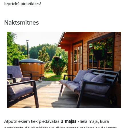
Iepriekš pieteikties!
Naktsmītnes
Atpūtniekiem tiek piedāvātas
3 mājas
- lielā māja, kura