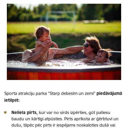
Sporta atrakciju parka "Starp debesīm un zemi"
piedāvājumā
ietilpst:
Neliela pirts,
kur var no sirds izpērties, gūt patiesu
baudu un kārtīgi atpūsties. Pirts aprīkota ar ģērbtuvi un
dušu, tāpēc pēc pirts ir iespējams noskaloties dušā vai