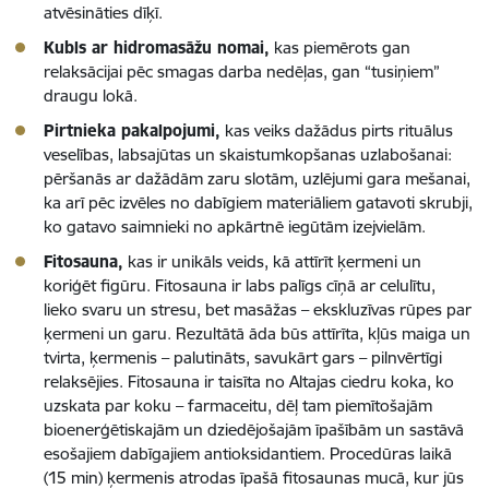
atvēsināties dīķī.
Kubls ar hidromasāžu nomai,
kas piemērots gan
relaksācijai pēc smagas darba nedēļas, gan “tusiņiem”
draugu lokā.
Pirtnieka pakalpojumi,
kas veiks dažādus pirts rituālus
veselības, labsajūtas un skaistumkopšanas uzlabošanai:
pēršanās ar dažādām zaru slotām, uzlējumi gara mešanai,
ka arī pēc izvēles no dabīgiem materiāliem gatavoti skrubji,
ko gatavo saimnieki no apkārtnē iegūtām izejvielām.
Fitosauna,
kas ir unikāls veids, kā attīrīt ķermeni un
koriģēt figūru. Fitosauna ir labs palīgs cīņā ar celulītu,
lieko svaru un stresu, bet masāžas – ekskluzīvas rūpes par
ķermeni un garu. Rezultātā āda būs attīrīta, kļūs maiga un
tvirta, ķermenis – palutināts, savukārt gars – pilnvērtīgi
relaksējies. Fitosauna ir taisīta no Altajas ciedru koka, ko
uzskata par koku – farmaceitu, dēļ tam piemītošajām
bioenerģētiskajām un dziedējošajām īpašībām un sastāvā
esošajiem dabīgajiem antioksidantiem. Procedūras laikā
(15 min) ķermenis atrodas īpašā fitosaunas mucā, kur jūs