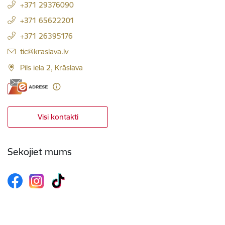
+371 29376090
+371 65622201
+371 26395176
E-pasts:
tic@kraslava.lv
Pils iela 2, Krāslava
Visi kontakti
Sekojiet mums