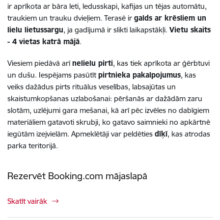
ir aprīkota ar bāra leti, ledusskapi, kafijas un tējas automātu,
traukiem un trauku dvieļiem. Terasē ir
galds ar krēsliem un
lielu lietussargu
, ja gadījumā ir slikti laikapstākļi.
Vietu skaits
- 4 vietas katrā mājā
.
Viesiem piedāvā arī
nelielu pirti
, kas tiek aprīkota ar ģērbtuvi
un dušu. Iespējams pasūtīt
pirtnieka pakalpojumus
, kas
veiks dažādus pirts rituālus veselības, labsajūtas un
skaistumkopšanas uzlabošanai: pēršanās ar dažādām zaru
slotām, uzlējumi gara mešanai, kā arī pēc izvēles no dabīgiem
materiāliem gatavoti skrubji, ko gatavo saimnieki no apkārtnē
iegūtām izejvielām. Apmeklētāji var peldēties
dīķī
, kas atrodas
parka teritorijā.
Rezervēt Booking.com mājaslapā
Skatīt vairāk