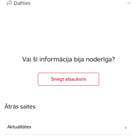
Dalīties
Vai šī informācija bija noderīga?
Sniegt atsauksmi
Kājene
Ātrās saites
Aktualitātes