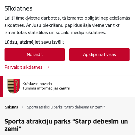
Pāriet uz lapas saturu
Sīkdatnes
Spied
lai meklētu
Enter
Lai šī tīmekļvietne darbotos, tā izmanto obligāti nepieciešamās
sīkdatnes. Ar Jūsu piekrišanu papildus šajā vietnē var tikt
izmantotas statistikas un sociālo mediju sīkdatnes.
Lūdzu, atzīmējiet savu izvēli:
Noraidīt
Apstiprināt visas
Pārvaldīt sīkdatnes
Sākums
Sporta atrakciju parks “Starp debesīm un zemi"
Sporta atrakciju parks “Starp debesīm un
zemi"