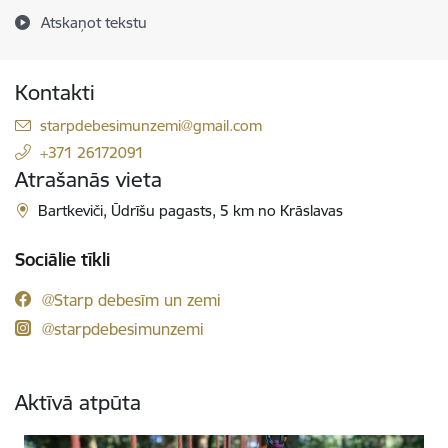
Atskaņot tekstu
Kontakti
E-pasts:
starpdebesimunzemi@gmail.com
+371 26172091
Atrašanās vieta
Bartkeviči, Ūdrīšu pagasts, 5 km no Krāslavas
Sociālie tīkli
@Starp debesīm un zemi
@starpdebesimunzemi
Aktīvā atpūta