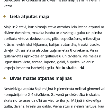
paredzēta 14 cilvēkiem un divas mazās mājiņas ar 4 vietām
katrā.
Lielā atpūtas māja
Mājā ir 2 stāvi, kur pirmajā stāvā atrodas lielā istaba atpūtai ar
diviem dīvāniem, mazāka istaba ar divvietīgu gultu un pilnībā
aprīkota virtuve (ledusskapis, plīts, cepeškrāsns, mikroviļņu
krāsns, elektriskā tējkanna, kafijas automāts, trauki, trauku
dvieļi). Otrajā stāvā atrodas guļamvietas 8 cilvēkiem. Visas
guļamvietas aprīkotas ar gultasveļu un dvieļiem. Pie mājas ir
ugunskura vieta, terase, lapene, galdi, šūpoles, ka arī ir
iespēja izmantot barbekjū grilu.
Vietu skaits - 14
.
Divas mazās atpūtas mājiņas
Nesteidzīga atpūta šajā mājiņā ir piemērota nelielai ģimenei vai
kompānijai no 2-4 cilvēkiem. Galvenā priekšrocība ir skaists
skats no terases uz dīķi un visu teritoriju. Mājiņā ir divvietīga
gulta, dīvāns, krēsls un galds. Vienā stūrī ir neliela virtuve, kas