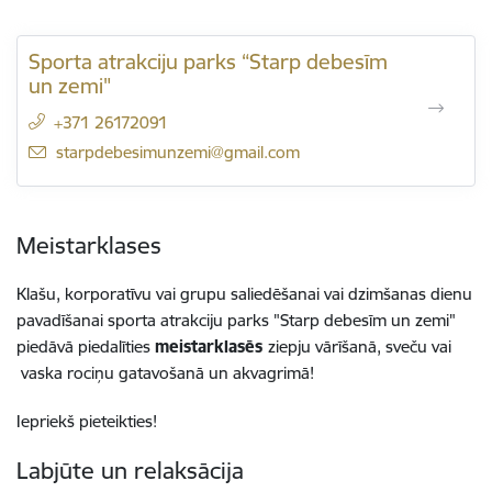
Sporta atrakciju parks “Starp debesīm
un zemi"
+371 26172091
E-pasts:
starpdebesimunzemi@gmail.com
Meistarklases
Klašu, korporatīvu vai grupu saliedēšanai vai dzimšanas dienu
pavadīšanai sporta atrakciju parks "Starp debesīm un zemi"
piedāvā piedalīties
meistarklasēs
ziepju vārīšanā, sveču vai
vaska rociņu gatavošanā un akvagrimā!
Iepriekš pieteikties!
Labjūte un relaksācija