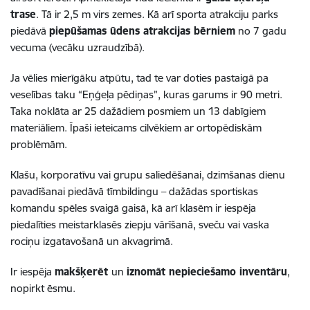
trase
. Tā ir 2,5 m virs zemes. Kā arī sporta atrakciju parks
piedāvā
piepūšamas ūdens atrakcijas bērniem
no 7 gadu
vecuma (vecāku uzraudzībā).
Ja vēlies mierīgāku atpūtu, tad te var doties pastaigā pa
veselības taku “Eņģeļa pēdiņas”, kuras garums ir 90 metri.
Taka noklāta ar 25 dažādiem posmiem un 13 dabīgiem
materiāliem. Īpaši ieteicams cilvēkiem ar ortopēdiskām
problēmām.
Klašu, korporatīvu vai grupu saliedēšanai, dzimšanas dienu
pavadīšanai piedāvā tīmbildingu – dažādas sportiskas
komandu spēles svaigā gaisā, kā arī klasēm ir iespēja
piedalīties meistarklasēs ziepju vārīšanā, sveču vai vaska
rociņu izgatavošanā un akvagrimā.
Ir iespēja
makšķerēt
un
iznomāt nepieciešamo inventāru
,
nopirkt ēsmu.