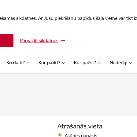
iešamās sīkdatnes. Ar Jūsu piekrišanu papildus šajā vietnē var tikt i
Pārvaldīt sīkdatnes
Ko darīt?
Kur palikt?
Kur paēst?
Noderīgi
Atrašanās vieta
Asūnes pagasts