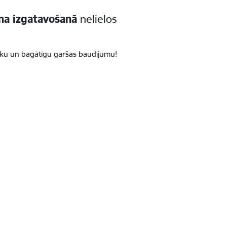
na izgatavošanā
nelielos
isku un bagātīgu garšas baudījumu!