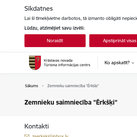
Pāriet uz lapas saturu
Sīkdatnes
Lai šī tīmekļvietne darbotos, tā izmanto obligāti nepiec
Lūdzu, atzīmējiet savu izvēli:
Noraidīt
Apstiprināt visas
Ko apskatīt?
Sākums
Zemnieku saimniecība "Ērkšķi"
Zemnieku saimniecība "Ērkšķi"
Kontakti
E-pasts:
zserkski@inbox.lv