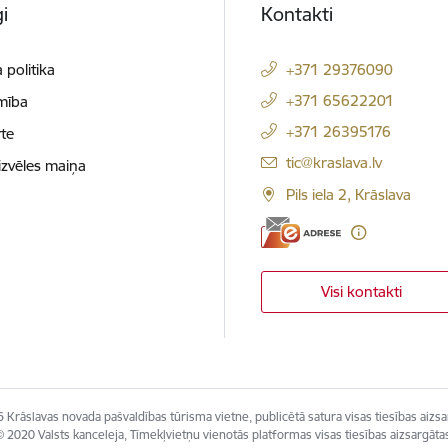
i
Kontakti
 politika
+371 29376090
+371 65622201
mība
+371 26395176
te
E-pasts:
tic@kraslava.lv
izvēles maiņa
Pils iela 2, Krāslava
Visi kontakti
 Krāslavas novada pašvaldības tūrisma vietne, publicētā satura visas tiesības aizsa
 2020 Valsts kanceleja, Tīmekļvietņu vienotās platformas visas tiesības aizsargāta