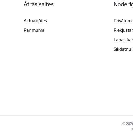
Ātrās saites
Noderīg
Aktualitātes
Privātuma
Par mums
Piekļūsta
Lapas kar
Sīkdatņu 
© 2026
©