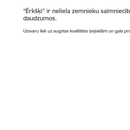
“Ērkšķi” ir neliela zemnieku saimniecīb
daudzumos.
Uzsvaru liek uz augstas kvalitātes izejvielām un gala 
Kājene