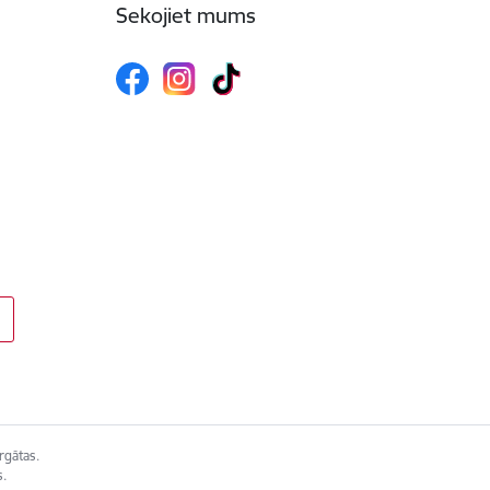
Sekojiet mums
rgātas.
s.