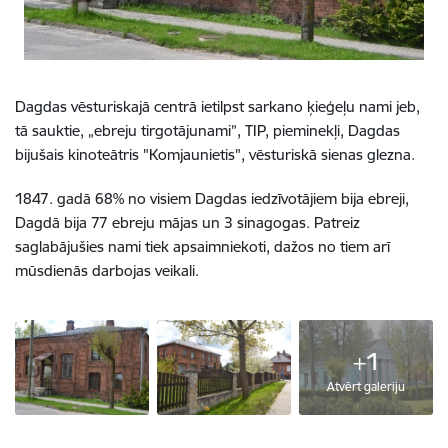
Dagdas vēsturiskajā centrā ietilpst sarkano ķieģeļu nami jeb,
tā sauktie, „ebreju tirgotājunami”, TIP, pieminekļi, Dagdas
bijušais kinoteātris "Komjaunietis", vēsturiskā sienas glezna.
1847. gadā 68% no visiem Dagdas iedzīvotājiem bija ebreji,
Dagdā bija 77 ebreju mājas un 3 sinagogas. Patreiz
saglabājušies nami tiek apsaimniekoti, dažos no tiem arī
mūsdienās darbojas veikali.
+1
Atvērt galeriju