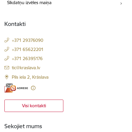
Sīkdatņu izvēles maiņa
Kontakti
+371 29376090
+371 65622201
+371 26395176
E-pasts:
tic@kraslava.lv
Pils iela 2, Krāslava
Visi kontakti
Sekojiet mums