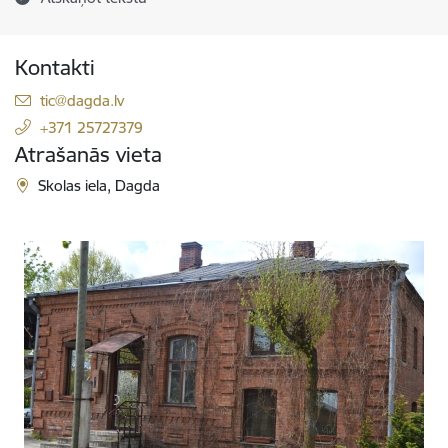
Kontakti
E-pasts:
tic@dagda.lv
+371 25727379
Atrašanās vieta
Skolas iela, Dagda