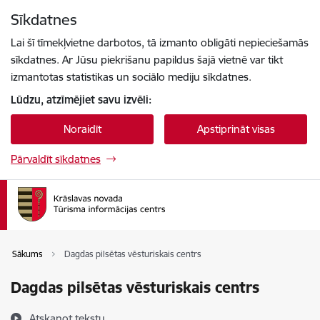
Pāriet uz lapas saturu
Sīkdatnes
Spied
lai meklētu
Enter
Lai šī tīmekļvietne darbotos, tā izmanto obligāti nepieciešamās
sīkdatnes. Ar Jūsu piekrišanu papildus šajā vietnē var tikt
izmantotas statistikas un sociālo mediju sīkdatnes.
Lūdzu, atzīmējiet savu izvēli:
Noraidīt
Apstiprināt visas
Pārvaldīt sīkdatnes
Sākums
Dagdas pilsētas vēsturiskais centrs
Dagdas pilsētas vēsturiskais centrs
Atskaņot tekstu